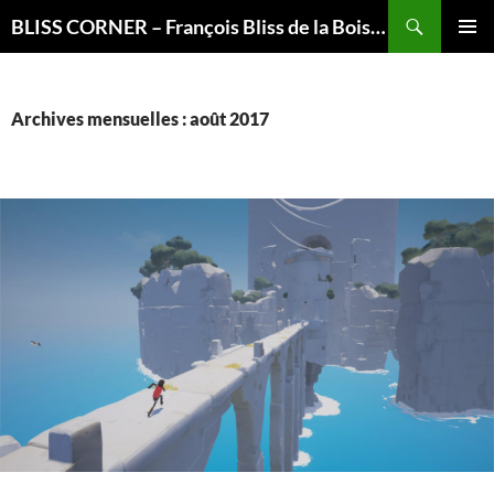
Recherche
BLISS CORNER – François Bliss de la Boissière is here
ALLER
MENU
AU
PRINCI
CONTENU
Archives mensuelles : août 2017