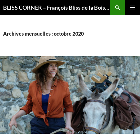
Recherche
BLISS CORNER – François Bliss de la Boissière is here
ALLER
MENU
AU
PRINCI
CONTENU
Archives mensuelles : octobre 2020