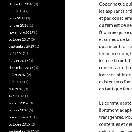
Copenhague puis 
décembre 2018
(1)
les aspirants art
juin 2018
(2)
et pas consciem
mars 2018
(1)
du film est de ne
janvier 2018
(5)
l’homme qui se 
novembre 2017
(3)
et curieux de la
octobre 2017
(3)
quasiment forcer 
septembre 2017
(1)
féminin enfoui, L
août 2017
(1)
le la de la muta
janvier 2017
(1)
consentante. La 
décembre 2016
(1)
indissociable de
juillet 2016
(2)
exister sans l’a
juin 2016
(1)
en tant que fem
mai 2016
(1)
avril 2016
(1)
La communauté L
février 2016
(3)
librement adapté
janvier 2016
(9)
transgenres. Pour
novembre 2015
(2)
contenues et dé
octobre 2015
(2)
militant, The Da
septembre 2015
(4)