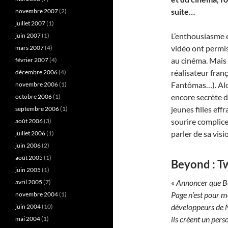
suite…
novembre 2007
(2)
juillet 2007
(1)
L’enthousiasme et
juin 2007
(1)
vidéo ont permis
mars 2007
(4)
au cinéma. Mais 
février 2007
(4)
réalisateur fra
décembre 2006
(4)
Fantômas…). Alo
novembre 2006
(1)
encore secrète d
octobre 2006
(1)
jeunes filles ef
septembre 2006
(1)
sourire complice
août 2006
(3)
parler de sa visi
juillet 2006
(1)
juin 2006
(2)
août 2005
(1)
Beyond : T
juin 2005
(1)
« Annoncer que Be
avril 2005
(7)
Page n’est pour m
novembre 2004
(1)
développeurs de N
juin 2004
(10)
ils créent un pers
mai 2004
(1)