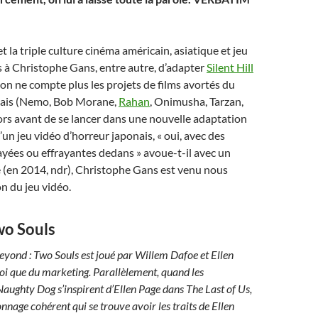
 la triple culture cinéma américain, asiatique et jeu
 à Christophe Gans, entre autre, d’adapter
Silent Hill
on ne compte plus les projets de films avortés du
nçais (Nemo, Bob Morane,
Rahan
, Onimusha, Tarzan,
rs avant de se lancer dans une nouvelle adaptation
’un jeu vidéo d’horreur japonais, « oui, avec des
frayées ou effrayantes dedans » avoue-t-il avec un
 (en 2014, ndr), Christophe Gans est venu nous
on du jeu vidéo.
wo Souls
yond : Two Souls est joué par Willem Dafoe et Ellen
oi que du marketing. Parallèlement, quand les
aughty Dog s’inspirent d’Ellen Page dans The Last of Us,
onnage cohérent qui se trouve avoir les traits de Ellen