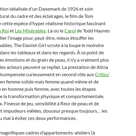
tion idéalisée d’un Danemark de 1926 et soin
ural du cadre et des éclairages, le film de Tom
cette espèce d’hyper réalisme historique fascinant
n Roi
et
Les Misérables
. Là où le
Carol
de Todd Haynes
ller l’image pour, peut-être, mieux étouffer les
bles, The Danish Girl scrute à la loupe le moindre
dans les tableaux et dans les regards. À ce point de
s émotions et du grain de peau, il n’y a vraiment plus
les acteurs peuvent se replier. La prestation de Alicia
récompensée curieusement en second rôle aux
Critics’
 en femme solide mais femme quand même et de
en homme puis femme, avec toutes les étapes
de la transformation physique et comportementale,
x. Finesse de jeu, sensibilité à fleur de peau et de
 et impudeurs mêlées, douceur presque toujours… les
 mal à éviter ces deux performances.
magnifiques cadres d’appartements-ateliers (à