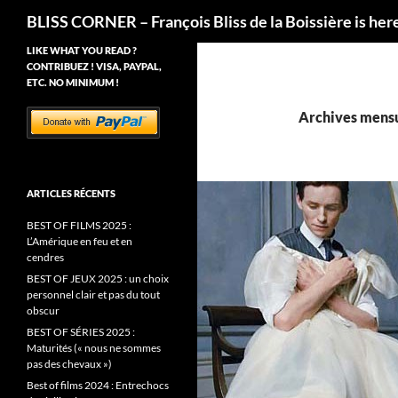
Recherche
BLISS CORNER – François Bliss de la Boissière is her
LIKE WHAT YOU READ ?
CONTRIBUEZ ! VISA, PAYPAL,
ETC. NO MINIMUM !
Archives mensu
ARTICLES RÉCENTS
BEST OF FILMS 2025 :
L’Amérique en feu et en
cendres
BEST OF JEUX 2025 : un choix
personnel clair et pas du tout
obscur
BEST OF SÉRIES 2025 :
Maturités (« nous ne sommes
pas des chevaux »)
Best of films 2024 : Entrechocs