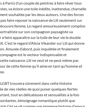
à Paris) d’un couple de peintres à faire rêver tous
istes, va éclore une toile inédite, inattendue, charnelle
ment souhaitée par les deux auteurs. Une des forces
 pas faire reposer la naissance de Lili seulement sur
découvre femme. Le regard amoureusement complice
 portraitiste sur son compagnon paysagiste va
à faire apparaître sur la toile de leur vie le double
ili. C’est le regard d’Alicia Vikander sur Lili qui donne
tion. Amusée d’abord, puis inquiétée et finalement
compagne est le vecteur indispensable et
 cette naissance. Lili ne veut et ne peut même pas
mour de cette femme qu’il aime en tant qu’homme et
me.
GBT trouvera sûrement dans cette histoire
e de vies réelles de quoi puiser quelques fiertés
tant, tout en délicatesses et sensualités à la fois
bordantes, témoignage romantique plutôt que
nish Girl se vit comme une immense histoire d’amour