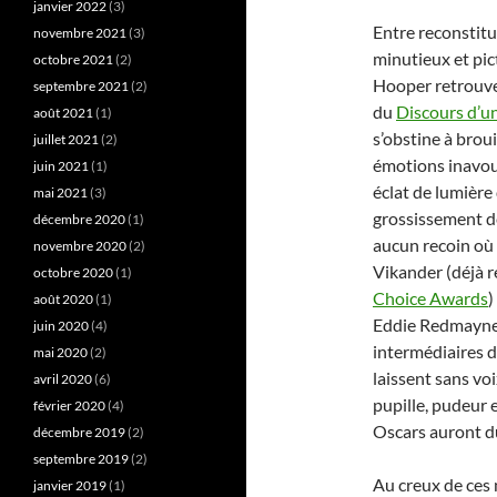
janvier 2022
(3)
Entre reconstitu
novembre 2021
(3)
minutieux et pict
octobre 2021
(2)
Hooper retrouve 
septembre 2021
(2)
du
Discours d’u
août 2021
(1)
s’obstine à broui
juillet 2021
(2)
émotions inavoua
juin 2021
(1)
éclat de lumière 
mai 2021
(3)
grossissement de
décembre 2020
(1)
aucun recoin où 
novembre 2020
(2)
Vikander (déjà 
octobre 2020
(1)
Choice Awards
)
août 2020
(1)
Eddie Redmayne 
juin 2020
(4)
intermédiaires 
mai 2020
(2)
laissent sans voi
avril 2020
(6)
pupille, pudeur
février 2020
(4)
Oscars auront du
décembre 2019
(2)
septembre 2019
(2)
Au creux de ces 
janvier 2019
(1)