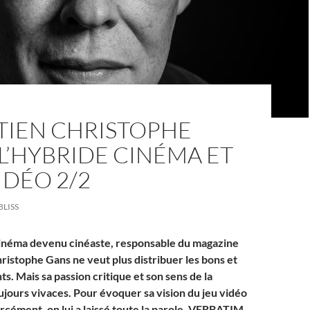
TIEN CHRISTOPHE
 L’HYBRIDE CINÉMA ET
IDÉO 2/2
BLISS
cinéma devenu cinéaste, responsable du magazine
hristophe Gans ne veut plus distribuer les bons et
ts. Mais sa passion critique et son sens de la
ujours vivaces. Pour évoquer sa vision du jeu vidéo
orcément, on lui a laissé toute la parole. VERBATIM