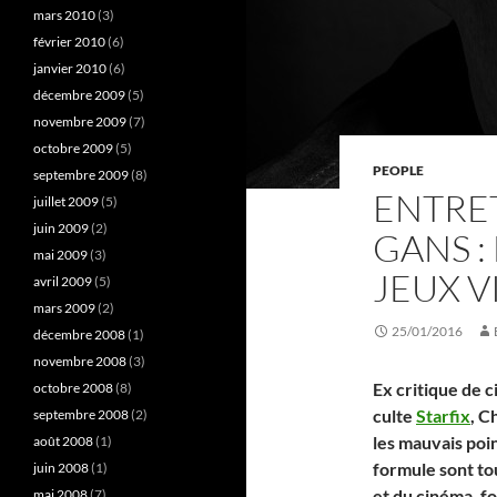
mars 2010
(3)
février 2010
(6)
janvier 2010
(6)
décembre 2009
(5)
novembre 2009
(7)
octobre 2009
(5)
PEOPLE
septembre 2009
(8)
ENTRE
juillet 2009
(5)
juin 2009
(2)
GANS :
mai 2009
(3)
JEUX V
avril 2009
(5)
mars 2009
(2)
25/01/2016
décembre 2008
(1)
novembre 2008
(3)
Ex critique de 
octobre 2008
(8)
culte
Starfix
, C
septembre 2008
(2)
les mauvais poin
août 2008
(1)
formule sont to
juin 2008
(1)
et du cinéma, f
mai 2008
(7)