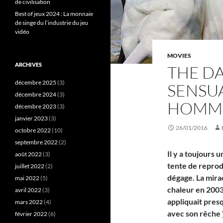
de civilisation
Best of jeux 2024 : La monnaie
de singe du l’industrie du jeu
vidéo
MOVIES
ARCHIVES
THE DA
décembre 2025
(3)
SENSUA
décembre 2024
(3)
HOMM
décembre 2023
(3)
janvier 2023
(3)
26/01/2016
octobre 2022
(10)
septembre 2022
(2)
Il y a toujours 
août 2022
(3)
tente de reprod
juillet 2022
(2)
dégage. La mir
mai 2022
(5)
chaleur en 200
avril 2022
(3)
appliquait presqu
mars 2022
(4)
avec son rêche
février 2022
(6)