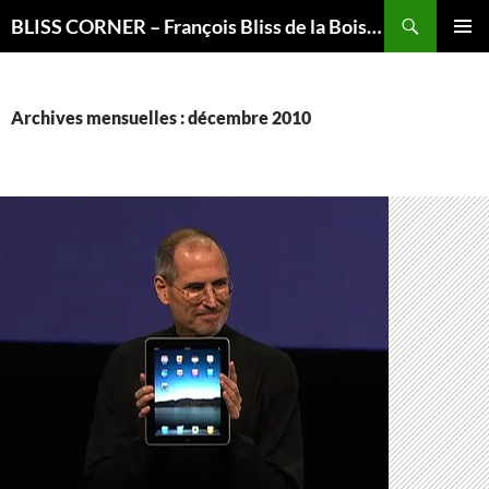
Recherche
BLISS CORNER – François Bliss de la Boissière is here
ALLER
MENU
AU
PRINCI
CONTENU
Archives mensuelles : décembre 2010