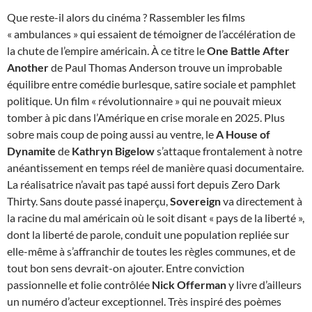
Que reste-il alors du cinéma ? Rassembler les films
« ambulances » qui essaient de témoigner de l’accélération de
la chute de l’empire américain. À ce titre le
One Battle After
Another
de Paul Thomas Anderson trouve un improbable
équilibre entre comédie burlesque, satire sociale et pamphlet
politique. Un film « révolutionnaire » qui ne pouvait mieux
tomber à pic dans l’Amérique en crise morale en 2025. Plus
sobre mais coup de poing aussi au ventre, le
A House of
Dynamite
de
Kathryn Bigelow
s’attaque frontalement à notre
anéantissement en temps réel de manière quasi documentaire.
La réalisatrice n’avait pas tapé aussi fort depuis Zero Dark
Thirty. Sans doute passé inaperçu,
Sovereign
va directement à
la racine du mal américain où le soit disant « pays de la liberté »,
dont la liberté de parole, conduit une population repliée sur
elle-même à s’affranchir de toutes les règles communes, et de
tout bon sens devrait-on ajouter. Entre conviction
passionnelle et folie contrôlée
Nick Offerman
y livre d’ailleurs
un numéro d’acteur exceptionnel. Très inspiré des poèmes