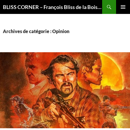
Recherche
BLISS CORNER – François Bliss de la Boissière is here
ALLER
MENU
AU
PRINCI
CONTENU
Archives de catégorie : Opinion