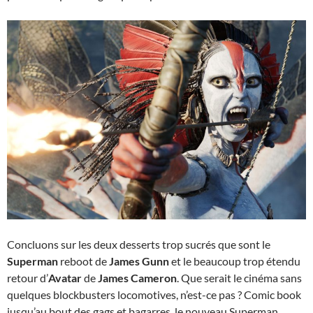
Concluons sur les deux desserts trop sucrés que sont le
Superman
reboot de
James Gunn
et le beaucoup trop étendu
retour d’
Avatar
de
James Cameron
. Que serait le cinéma sans
quelques blockbusters locomotives, n’est-ce pas ? Comic book
jusqu’au bout des gags et bagarres, le nouveau Superman