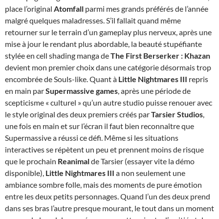
place l’original
Atomfall
parmi mes grands préférés de l’année
malgré quelques maladresses. S’il fallait quand même
retourner sur le terrain d’un gameplay plus nerveux, après une
mise à jour le rendant plus abordable, la beauté stupéfiante
stylée en cell shading manga de
The First Berserker : Khazan
devient mon premier choix dans une catégorie désormais trop
encombrée de Souls-like. Quant à
Little Nightmares III
repris
en main par
Supermassive games
, après une période de
scepticisme « culturel » qu’un autre studio puisse renouer avec
le style original des deux premiers créés par
Tarsier Studios
,
une fois en main et sur l’écran il faut bien reconnaître que
Supermassive a réussi ce défi. Même si les situations
interactives se répètent un peu et prennent moins de risque
que le prochain
Reanimal
de Tarsier (essayer vite la démo
disponible),
Little Nightmares III
a non seulement une
ambiance sombre folle, mais des moments de pure émotion
entre les deux petits personnages. Quand l’un des deux prend
dans ses bras l’autre presque mourant, le tout dans un moment