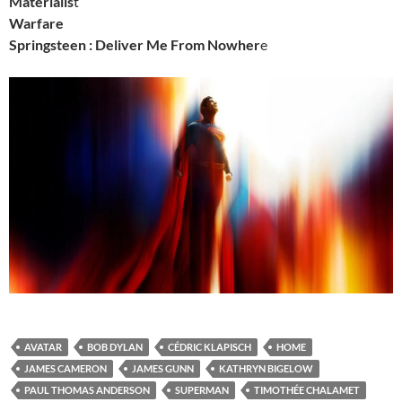
Materialis
t
Warfare
Springsteen : Deliver Me From Nowher
e
AVATAR
BOB DYLAN
CÉDRIC KLAPISCH
HOME
JAMES CAMERON
JAMES GUNN
KATHRYN BIGELOW
PAUL THOMAS ANDERSON
SUPERMAN
TIMOTHÉE CHALAMET