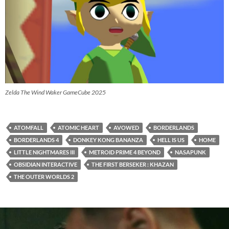
Zelda The Wind Waker GameCube 2025
ATOMFALL
ATOMIC HEART
AVOWED
BORDERLANDS
BORDERLANDS 4
DONKEY KONG BANANZA
HELL IS US
HOME
LITTLE NIGHTMARES III
METROID PRIME 4 BEYOND
NASAPUNK
OBSIDIAN INTERACTIVE
THE FIRST BERSEKER : KHAZAN
THE OUTER WORLDS 2