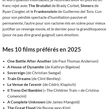
franc rejet avec
The Brutalist
de Brady Corbet,
Sinners
de
Ryan Coogler, et le
Frankenstein
de Guillermo del Toro. L’un
pour son pénible spectacle d’humiliation passive et
permanente, l’autre pour son racisme mis en scène pour mieux
justifier un revenge movie, et le dernier pour la grandiloquence
(pour ne pas dire grand guignol) sans émotion.
Mes 10 films préférés en 2025
One Battle After Another
(de Paul Thomas Anderson)
A House of Dynamite
(de Kathryn Bigelow)
Sovereign
(de Christian Swegal)
Train Dreams
(de Clint Bentley)
La Venue de l’avenir
(de Cédric Klapisch)
Il Treno Del Bambini
(« The Children Train » de Cristina
Comencini)
A Complete Unknown
(de James Mangold)
The Great Flood
(de Byung-woo Kim)