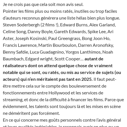
Je ne crois pas que cela soit mon avis seul.
Pointer les films plus ou moins ratés, inutiles ou trop faciles
d’auteurs reconnus générera une liste hélas bien plus longue.
Steven Soderbergh (2 films !), Edward Burns, Alex Garland,
Celine Song, Danny Boyle, Gareth Edwards, Spike Lee, Ari
Aster, Joseph Kosinski, Paul Greengrass, Bong Joon Ho,
Francis Lawrence, Martin Bourboulon, Darren Aronofsky,
Benny Safdie, Luca Guadagnino, Yorgos Lanthimos, Noah
Baumbach, Edgard wright, Scott Cooper…
autant de
réalisateurs dont on attend quelque chose de vraiment
notable qui se sont, ou ratés, ou mis au service de sujets (ou
acteurs) qui n’en méritaient pas tant en 2025.
Il faut peut-
être mettre cela sur le compte des bouleversement de
fonctionnements entre Hollywood et les services de
streaming, et donc de la difficulté à financer les films. Parce que
évidemment, les talents sont toujours là et les mises en scène
ne déméritent pas forcément.
En ce qui concerne mes goûts personnels contre l’avis général
et leurs qualités indéniables, je reconnais avoir en plus eu un