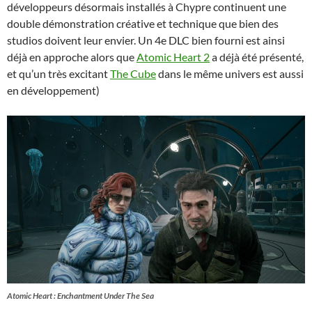
développeurs désormais installés à Chypre continuent une
double démonstration créative et technique que bien des
studios doivent leur envier. Un 4e DLC bien fourni est ainsi
déjà en approche alors que
Atomic Heart 2
a déjà été présenté,
et qu’un très excitant
The Cube
dans le même univers est aussi
en développement)
Atomic Heart : Enchantment Under The Sea