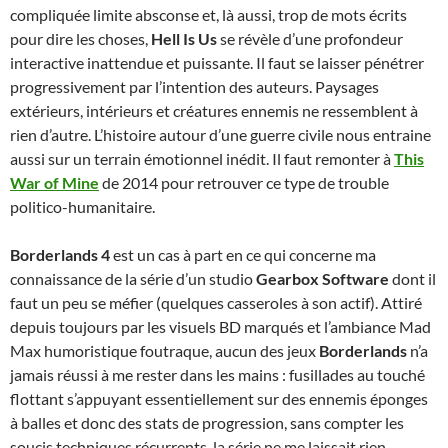
compliquée limite absconse et, là aussi, trop de mots écrits
pour dire les choses,
Hell Is Us
se révèle d’une profondeur
interactive inattendue et puissante. Il faut se laisser pénétrer
progressivement par l’intention des auteurs. Paysages
extérieurs, intérieurs et créatures ennemis ne ressemblent à
rien d’autre. L’histoire autour d’une guerre civile nous entraine
aussi sur un terrain émotionnel inédit. Il faut remonter à
This
War of Mine
de 2014 pour retrouver ce type de trouble
politico-humanitaire.
Borderlands 4
est un cas à part en ce qui concerne ma
connaissance de la série d’un studio
Gearbox Software
dont il
faut un peu se méfier (quelques casseroles à son actif). Attiré
depuis toujours par les visuels BD marqués et l’ambiance Mad
Max humoristique foutraque, aucun des jeux
Borderlands
n’a
jamais réussi à me rester dans les mains : fusillades au touché
flottant s’appuyant essentiellement sur des ennemis éponges
à balles et donc des stats de progression, sans compter les
soucis techniques récurrents, la série ne me laissait rien