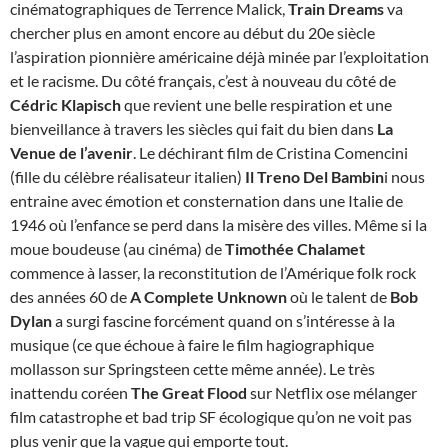
cinématographiques de Terrence Malick,
Train Dreams
va
chercher plus en amont encore au début du 20e siècle
l’aspiration pionnière américaine déjà minée par l’exploitation
et le racisme. Du côté français, c’est à nouveau du côté de
Cédric Klapisch
que revient une belle respiration et une
bienveillance à travers les siècles qui fait du bien dans
La
Venue de l’avenir
. Le déchirant film de Cristina Comencini
(fille du célèbre réalisateur italien)
Il Treno Del Bambin
i nous
entraine avec émotion et consternation dans une Italie de
1946 où l’enfance se perd dans la misère des villes. Même si la
moue boudeuse (au cinéma) de
Timothée Chalamet
commence à lasser, la reconstitution de l’Amérique folk rock
des années 60 de
A Complete Unknown
où le talent de
Bob
Dylan
a surgi fascine forcément quand on s’intéresse à la
musique (ce que échoue à faire le film hagiographique
mollasson sur Springsteen cette même année). Le très
inattendu coréen
The Great Flood
sur Netflix ose mélanger
film catastrophe et bad trip SF écologique qu’on ne voit pas
plus venir que la vague qui emporte tout.