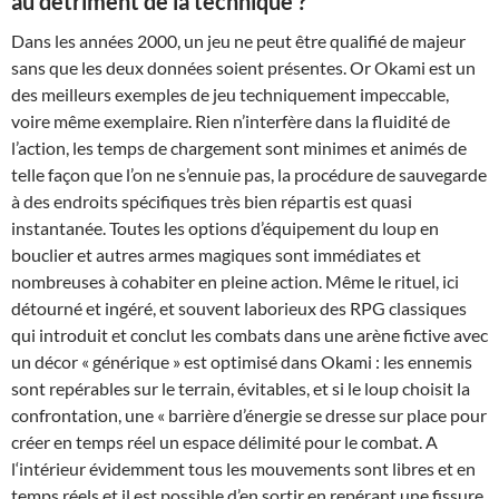
au détriment de la technique ?
Dans les années 2000, un jeu ne peut être qualifié de majeur
sans que les deux données soient présentes. Or Okami est un
des meilleurs exemples de jeu techniquement impeccable,
voire même exemplaire. Rien n’interfère dans la fluidité de
l’action, les temps de chargement sont minimes et animés de
telle façon que l’on ne s’ennuie pas, la procédure de sauvegarde
à des endroits spécifiques très bien répartis est quasi
instantanée. Toutes les options d’équipement du loup en
bouclier et autres armes magiques sont immédiates et
nombreuses à cohabiter en pleine action. Même le rituel, ici
détourné et ingéré, et souvent laborieux des RPG classiques
qui introduit et conclut les combats dans une arène fictive avec
un décor « générique » est optimisé dans Okami : les ennemis
sont repérables sur le terrain, évitables, et si le loup choisit la
confrontation, une « barrière d’énergie se dresse sur place pour
créer en temps réel un espace délimité pour le combat. A
l‘intérieur évidemment tous les mouvements sont libres et en
temps réels et il est possible d’en sortir en repérant une fissure