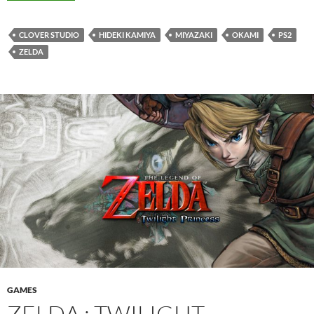
CLOVER STUDIO
HIDEKI KAMIYA
MIYAZAKI
OKAMI
PS2
ZELDA
GAMES
ZELDA : TWILIGHT