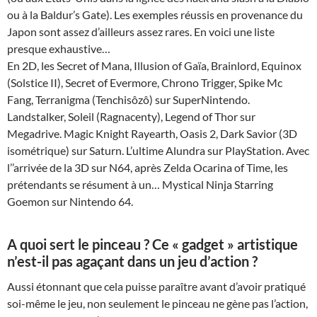
ou à la Baldur’s Gate). Les exemples réussis en provenance du
Japon sont assez d’ailleurs assez rares. En voici une liste
presque exhaustive…
En 2D, les Secret of Mana, Illusion of Gaïa, Brainlord, Equinox
(Solstice II), Secret of Evermore, Chrono Trigger, Spike Mc
Fang, Terranigma (Tenchisôzô) sur SuperNintendo.
Landstalker, Soleil (Ragnacenty), Legend of Thor sur
Megadrive. Magic Knight Rayearth, Oasis 2, Dark Savior (3D
isométrique) sur Saturn. L’ultime Alundra sur PlayStation. Avec
l’’arrivée de la 3D sur N64, après Zelda Ocarina of Time, les
prétendants se résument à un… Mystical Ninja Starring
Goemon sur Nintendo 64.
A quoi sert le pinceau ? Ce « gadget » artistique
n’est-il pas agaçant dans un jeu d’action ?
Aussi étonnant que cela puisse paraître avant d’avoir pratiqué
soi-même le jeu, non seulement le pinceau ne gène pas l’action,