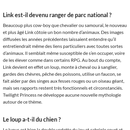
Link est-il devenu ranger de parc national ?
Beaucoup plus cow-boy que chevalier ou samouraï, le nouveau
et plus âgé Link côtoie un bon nombre d’animaux. Des images
diffusées les années précédentes laissaient entendre qu’il
entretiendrait même des liens particuliers avec toutes sortes
d’animaux. Il semblait même susceptible de s’en occuper, voire
de les élever comme dans certains RPG. Au bout du compte,
Link devient en effet un loup, monte à cheval ou à sanglier,
gardes des chèvres, pêche des poissons, utilise un faucon, se
fait aider par des singes aux fesses rouges ou un oiseau géant,
mais ses rapports restent très fonctionnels et circonstanciés.
Twilight Princess ne développe aucune nouvelle mythologie
autour de ce thème.
Le loup a-t-il du chien ?
Le lupus est bien la double vedette du jeu et cabriole court et