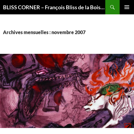
Recherche
BLISS CORNER – François Bliss de la Boissière is here
ALLER
MENU
AU
PRINCI
CONTENU
Archives mensuelles : novembre 2007