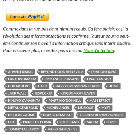
Comme dans la rue, pas de minimum requis. Ça fera plaisir, et si la
révolution des microtransactions se confirme, l’auteur pourra peut-
être continuer son travail d’information critique sans intermédiaire.
Pour en savoir plus, n’hésitez pas à lire ma
Note d’intention
.
ADVENT RISING
BEYOND GOOD AND EVIL 2
DRAGON QUEST
EARTHWORM JIM
EMMANUEL FORSANS
FINAL FANTASY
GUITAR HERO
HALO
HARRY GREGSON-WILLIAMS
HOME
JACK WALL
JESPER KID
KINGDOM OF HEAVEN
KINUYO YAMASHITA
MARTIN O'DONNELL
MASS EFFECT
METAL GEAR SOLID
MICHEL ANCEL
MUSIQUE
MYST
NICOLAS GAUME
NOBUO UEMATSU
ORCHESTRE SYMPHONIQUE
OST
PRINCE OF PERSIA
ROCK BAND
SACEM
SHREK
TOMMY TALLARICO
VIDEO GAMES LIVE