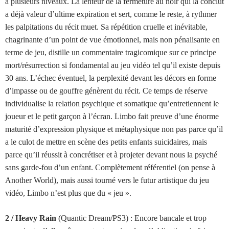
à plusieurs niveaux. La lenteur de la fermeture au noir qui la conclut
a déjà valeur d’ultime expiration et sert, comme le reste, à rythmer
les palpitations du récit muet. Sa répétition cruelle et inévitable,
chagrinante d’un point de vue émotionnel, mais non pénalisante en
terme de jeu, distille un commentaire tragicomique sur ce principe
mort/résurrection si fondamental au jeu vidéo tel qu’il existe depuis
30 ans. L’échec éventuel, la perplexité devant les décors en forme
d’impasse ou de gouffre génèrent du récit. Ce temps de réserve
individualise la relation psychique et somatique qu’entretiennent le
joueur et le petit garçon à l’écran. Limbo fait preuve d’une énorme
maturité d’expression physique et métaphysique non pas parce qu’il
a le culot de mettre en scène des petits enfants suicidaires, mais
parce qu’il réussit à concrétiser et à projeter devant nous la psyché
sans garde-fou d’un enfant. Complètement référentiel (on pense à
Another World), mais aussi tourné vers le futur artistique du jeu
vidéo, Limbo n’est plus que du « jeu ».
2 / Heavy Rain
(Quantic Dream/PS3) :
Encore bancale et trop