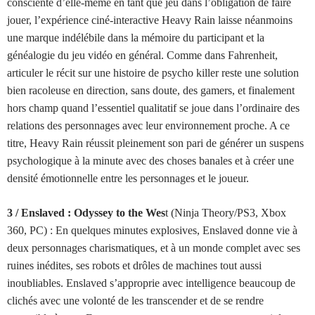
consciente d’elle-même en tant que jeu dans l’obligation de faire
jouer, l’expérience ciné-interactive Heavy Rain laisse néanmoins
une marque indélébile dans la mémoire du participant et la
généalogie du jeu vidéo en général. Comme dans Fahrenheit,
articuler le récit sur une histoire de psycho killer reste une solution
bien racoleuse en direction, sans doute, des gamers, et finalement
hors champ quand l’essentiel qualitatif se joue dans l’ordinaire des
relations des personnages avec leur environnement proche. A ce
titre, Heavy Rain réussit pleinement son pari de générer un suspens
psychologique à la minute avec des choses banales et à créer une
densité émotionnelle entre les personnages et le joueur.
3 / Enslaved : Odyssey to the Wes
t (Ninja Theory/PS3, Xbox
360, PC) :
En quelques minutes explosives, Enslaved donne vie à
deux personnages charismatiques, et à un monde complet avec ses
ruines inédites, ses robots et drôles de machines tout aussi
inoubliables. Enslaved s’approprie avec intelligence beaucoup de
clichés avec une volonté de les transcender et de se rendre