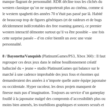
manque flagrant de personnalité. RDR décline tous les clichés du
western classique qu’on ne supporterait plus au cinéma, comme si
le western spaghetti des années 70 n’était pas passé par là. Habité
de beaucoup trop de figures génériques (et de raideurs et de bugs
décidemment indécrottables des free roaming games), ce premier
western interactif démontre surtout qu’il va être possible – une fois
cette surprise passée – d’en créer bientôt un avec une vraie
personnalité.
8 / Bayonetta/Vanquish
(PlatinumGames/PS3, Xbox 360) :
Il faut
regrouper ces deux jeux dans le même bouillonnement créatif
halluciné du « jeune » studio PlatinumGames qui balance sur le
marché à une cadence improbable des jeux fous et énormes qui
demanderaient des années à n’importe quelle autre équipe japonaise
ou occidentale. Hyper racoleur, les deux projets manquent de
finesse mais pas d’imagination. Toujours au service d’un gameplay
fouillé à la japonaise malgré des compromis d’accessibilités plus ou
moins bien amenés, les tourbillons graphiques et sonores sexués et