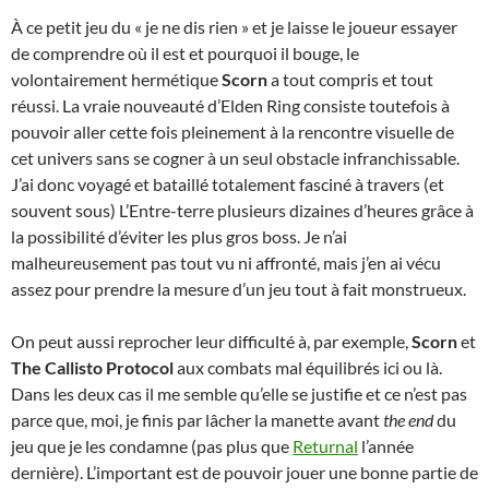
À ce petit jeu du « je ne dis rien » et je laisse le joueur essayer
de comprendre où il est et pourquoi il bouge, le
volontairement hermétique
Scorn
a tout compris et tout
réussi. La vraie nouveauté d’Elden Ring consiste toutefois à
pouvoir aller cette fois pleinement à la rencontre visuelle de
cet univers sans se cogner à un seul obstacle infranchissable.
J’ai donc voyagé et bataillé totalement fasciné à travers (et
souvent sous) L’Entre-terre plusieurs dizaines d’heures grâce à
la possibilité d’éviter les plus gros boss. Je n’ai
malheureusement pas tout vu ni affronté, mais j’en ai vécu
assez pour prendre la mesure d’un jeu tout à fait monstrueux.
On peut aussi reprocher leur difficulté à, par exemple,
Scorn
et
The Callisto Protocol
aux combats mal équilibrés ici ou là.
Dans les deux cas il me semble qu’elle se justifie et ce n’est pas
parce que, moi, je finis par lâcher la manette avant
the end
du
jeu que je les condamne (pas plus que
Returnal
l’année
dernière). L’important est de pouvoir jouer une bonne partie de