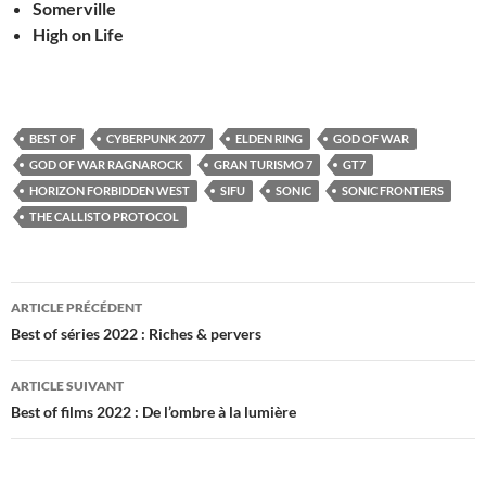
Somerville
High on Life
BEST OF
CYBERPUNK 2077
ELDEN RING
GOD OF WAR
GOD OF WAR RAGNAROCK
GRAN TURISMO 7
GT7
HORIZON FORBIDDEN WEST
SIFU
SONIC
SONIC FRONTIERS
THE CALLISTO PROTOCOL
Navigation
ARTICLE PRÉCÉDENT
des
Best of séries 2022 : Riches & pervers
articles
ARTICLE SUIVANT
Best of films 2022 : De l’ombre à la lumière