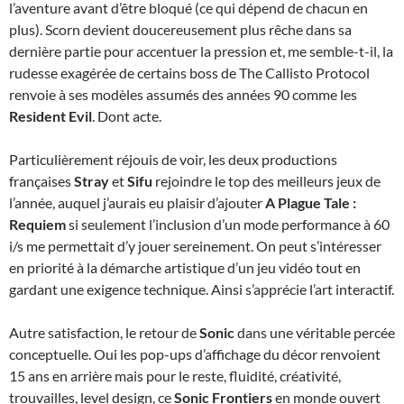
l’aventure avant d’être bloqué (ce qui dépend de chacun en
plus). Scorn devient doucereusement plus rêche dans sa
dernière partie pour accentuer la pression et, me semble-t-il, la
rudesse exagérée de certains boss de The Callisto Protocol
renvoie à ses modèles assumés des années 90 comme les
Resident Evil
. Dont acte.
Particulièrement réjouis de voir, les deux productions
françaises
Stray
et
Sifu
rejoindre le top des meilleurs jeux de
l’année, auquel j’aurais eu plaisir d’ajouter
A Plague Tale :
Requiem
si seulement l’inclusion d’un mode performance à 60
i/s me permettait d’y jouer sereinement. On peut s’intéresser
en priorité à la démarche artistique d’un jeu vidéo tout en
gardant une exigence technique. Ainsi s’apprécie l’art interactif.
Autre satisfaction, le retour de
Sonic
dans une véritable percée
conceptuelle. Oui les pop-ups d’affichage du décor renvoient
15 ans en arrière mais pour le reste, fluidité, créativité,
trouvailles, level design, ce
Sonic Frontiers
en monde ouvert