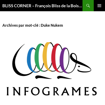
Recherche
BLISS CORNER – François Bliss de la Boissière is here
ALLER
MENU
AU
PRINCI
CONTENU
Archives par mot-clé : Duke Nukem