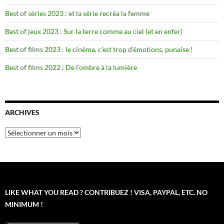
Best of séries 2023 : et la série recréa la femme
Best of jeux 2023 : Sur la terre comme au ciel (et en enfer)
Best of films 2023 : le cinéma, c’est trop d’émotions, punaise !
Best of films 2022 : De l’ombre à la lumière
ARCHIVES
Archives
LIKE WHAT YOU READ ? CONTRIBUEZ ! VISA, PAYPAL, ETC. NO
MINIMUM !