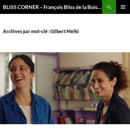
Recherche
BLISS CORNER – François Bliss de la Boissière is here
ALLER
MENU
AU
PRINCI
CONTENU
Archives par mot-clé : Gilbert Melki