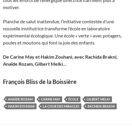
tous les efforts de l’énergique directrice n’arrivent plus à
motiver.
Planche de salut inattendue, l’initiative contestée d’une
nouvelle institutrice transforme l’école en laboratoire
expérimental écologique. Une école « verte » avec potagers,
poules et moutons qui font la joie des enfants.
De Carine May et Hakim Zouhani, avec Rachida Brakni,
Anaïde Rozam, Gilbert Melki…
François Bliss de la Boissière
ANAÏDE ROZAM
CARINE MAY
ÉCOLE
GILBERT MELKI
HAKIM ZOUHANI
LA COUR DES MIRACLES
RACHIDA BRAKNI