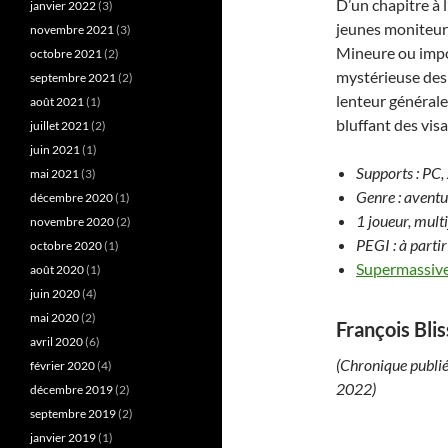
D’un chapitre à l
janvier 2022
(3)
jeunes moniteurs
novembre 2021
(3)
Mineure ou impo
octobre 2021
(2)
mystérieuse des u
septembre 2021
(2)
lenteur générale
août 2021
(1)
bluffant des vi
juillet 2021
(2)
juin 2021
(1)
Supports : PC
mai 2021
(3)
Genre : avent
décembre 2020
(1)
1 joueur, mult
novembre 2020
(2)
PEGI : à parti
octobre 2020
(1)
Supermassiv
août 2020
(1)
juin 2020
(4)
mai 2020
(2)
François Blis
avril 2020
(6)
(Chronique publi
février 2020
(4)
2022)
décembre 2019
(2)
septembre 2019
(2)
janvier 2019
(1)