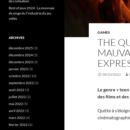
de civilisation
Best of jeux 2024 : La monnaie
de singe du l’industrie du jeu
vidéo
GAMES
ARCHIVES
THE QU
décembre 2025
(3)
MAUVAI
décembre 2024
(3)
EXPRES
décembre 2023
(3)
janvier 2023
(3)
08/10/2022
octobre 2022
(10)
septembre 2022
(2)
Le genre « teen 
août 2022
(3)
des films et des
juillet 2022
(2)
mai 2022
(5)
Quitte à s’éloig
avril 2022
(3)
cinématographiqu
mars 2022
(4)
février 2022
(6)