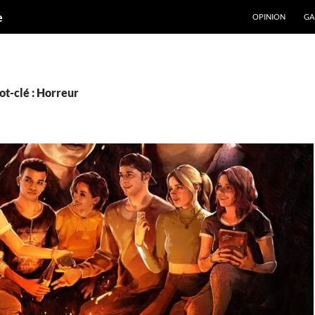
ALLER AU CONT
e
OPINION
GA
t-clé : Horreur