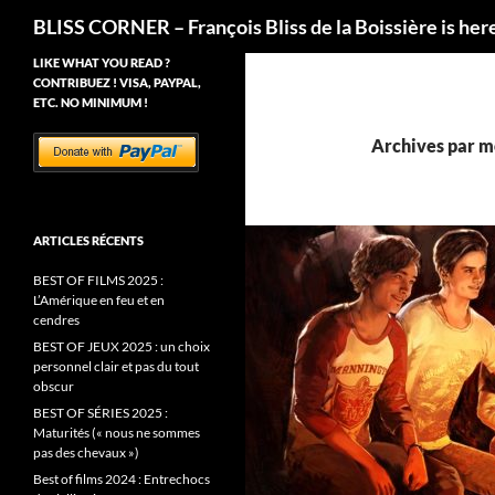
Recherche
BLISS CORNER – François Bliss de la Boissière is her
LIKE WHAT YOU READ ?
CONTRIBUEZ ! VISA, PAYPAL,
ETC. NO MINIMUM !
Archives par mo
ARTICLES RÉCENTS
BEST OF FILMS 2025 :
L’Amérique en feu et en
cendres
BEST OF JEUX 2025 : un choix
personnel clair et pas du tout
obscur
BEST OF SÉRIES 2025 :
Maturités (« nous ne sommes
pas des chevaux »)
Best of films 2024 : Entrechocs