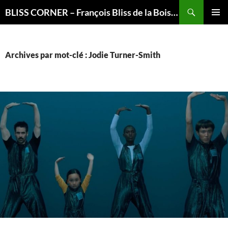
Recherche
BLISS CORNER – François Bliss de la Boissière is here
ALLER
MENU
AU
PRINCI
CONTENU
Archives par mot-clé : Jodie Turner-Smith