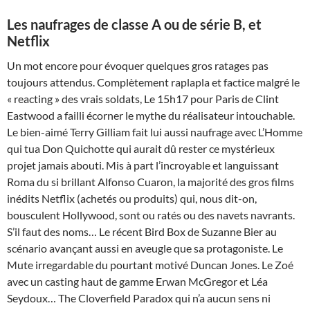
Les naufrages de classe A ou de série B, et
Netflix
Un mot encore pour évoquer quelques gros ratages pas
toujours attendus. Complètement raplapla et factice malgré le
« reacting » des vrais soldats, Le 15h17 pour Paris de Clint
Eastwood a failli écorner le mythe du réalisateur intouchable.
Le bien-aimé Terry Gilliam fait lui aussi naufrage avec L’Homme
qui tua Don Quichotte qui aurait dû rester ce mystérieux
projet jamais abouti. Mis à part l’incroyable et languissant
Roma du si brillant Alfonso Cuaron, la majorité des gros films
inédits Netflix (achetés ou produits) qui, nous dit-on,
bousculent Hollywood, sont ou ratés ou des navets navrants.
S’il faut des noms… Le récent Bird Box de Suzanne Bier au
scénario avançant aussi en aveugle que sa protagoniste. Le
Mute irregardable du pourtant motivé Duncan Jones. Le Zoé
avec un casting haut de gamme Erwan McGregor et Léa
Seydoux… The Cloverfield Paradox qui n’a aucun sens ni