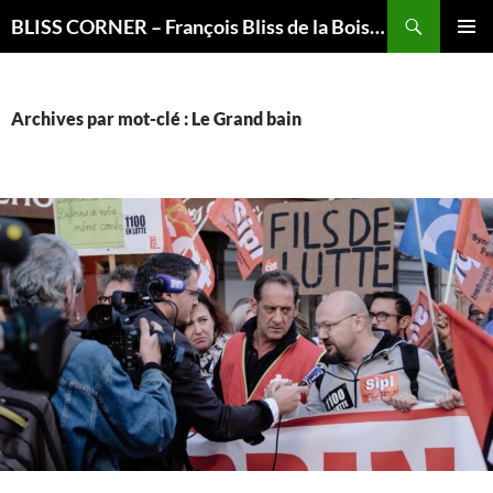
Recherche
BLISS CORNER – François Bliss de la Boissière is here
ALLER
MENU
AU
PRINCI
CONTENU
Archives par mot-clé : Le Grand bain