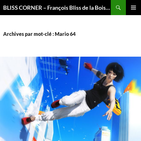
Recherche
BLISS CORNER – François Bliss de la Boissière is here
ALLER
MENU
AU
PRINCI
CONTENU
Archives par mot-clé : Mario 64