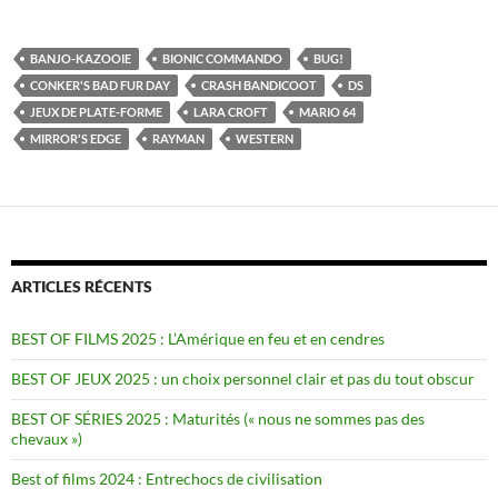
BANJO-KAZOOIE
BIONIC COMMANDO
BUG!
CONKER'S BAD FUR DAY
CRASH BANDICOOT
DS
JEUX DE PLATE-FORME
LARA CROFT
MARIO 64
MIRROR'S EDGE
RAYMAN
WESTERN
ARTICLES RÉCENTS
BEST OF FILMS 2025 : L’Amérique en feu et en cendres
BEST OF JEUX 2025 : un choix personnel clair et pas du tout obscur
BEST OF SÉRIES 2025 : Maturités (« nous ne sommes pas des
chevaux »)
Best of films 2024 : Entrechocs de civilisation