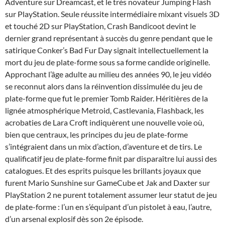
Adventure sur Dreamcast, et le très novateur Jumping Flash
sur PlayStation. Seule réussite intermédiaire mixant visuels 3D
et touché 2D sur PlayStation, Crash Bandicoot devint le
dernier grand représentant à succès du genre pendant que le
satirique Conker’s Bad Fur Day signait intellectuellement la
mort du jeu de plate-forme sous sa forme candide originelle.
Approchant l’âge adulte au milieu des années 90, le jeu vidéo
se reconnut alors dans la réinvention dissimulée du jeu de
plate-forme que fut le premier Tomb Raider. Héritières de la
lignée atmosphérique Metroid, Castlevania, Flashback, les
acrobaties de Lara Croft indiquèrent une nouvelle voie où,
bien que centraux, les principes du jeu de plate-forme
s’intégraient dans un mix d’action, d’aventure et de tirs. Le
qualificatif jeu de plate-forme finit par disparaître lui aussi des
catalogues. Et des esprits puisque les brillants joyaux que
furent Mario Sunshine sur GameCube et Jak and Daxter sur
PlayStation 2 ne purent totalement assumer leur statut de jeu
de plate-forme : l’un en s’équipant d’un pistolet à eau, l’autre,
d’un arsenal explosif dès son 2e épisode.