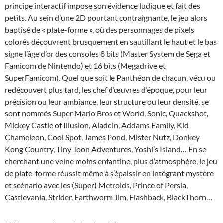
principe interactif impose son évidence ludique et fait des
petits. Au sein d’une 2D pourtant contraignante, le jeu alors
baptisé de « plate-forme », où des personnages de pixels
colorés découvrent brusquement en sautillant le haut et le bas
signe l’âge d’or des consoles 8 bits (Master System de Sega et
Famicom de Nintendo) et 16 bits (Megadrive et
SuperFamicom). Quel que soit le Panthéon de chacun, vécu ou
redécouvert plus tard, les chef d’œuvres d’époque, pour leur
précision ou leur ambiance, leur structure ou leur densité, se
sont nommés Super Mario Bros et World, Sonic, Quackshot,
Mickey Castle of Illusion, Aladdin, Addams Family, Kid
Chameleon, Cool Spot, James Pond, Mister Nutz, Donkey
Kong Country, Tiny Toon Adventures, Yoshi’s Island… En se
cherchant une veine moins enfantine, plus d’atmosphère, le jeu
de plate-forme réussit même à s’épaissir en intégrant mystère
et scénario avec les (Super) Metroids, Prince of Persia,
Castlevania, Strider, Earthworm Jim, Flashback, BlackThorn…