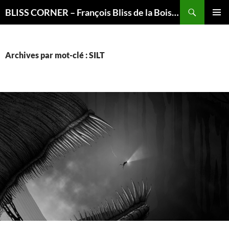
Recherche
BLISS CORNER – François Bliss de la Boissière is here
ALLER
MENU
AU
PRINCI
CONTENU
Archives par mot-clé : SILT