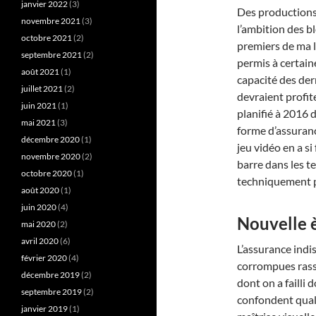
janvier 2022
(3)
Des productions
novembre 2021
(3)
l’ambition des b
octobre 2021
(2)
premiers de ma l
septembre 2021
(2)
permis à certaine
août 2021
(1)
capacité des der
juillet 2021
(2)
devraient profit
juin 2021
(1)
planifié à 2016 
mai 2021
(3)
forme d’assuran
décembre 2020
(1)
jeu vidéo en a s
novembre 2020
(2)
barre dans les t
octobre 2020
(1)
techniquement p
août 2020
(1)
juin 2020
(4)
Nouvelle 
mai 2020
(2)
avril 2020
(6)
L’assurance indi
février 2020
(4)
corrompues rassu
décembre 2019
(2)
dont on a failli
septembre 2019
(2)
confondent quali
janvier 2019
(1)