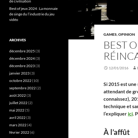
de civilisation
Best of jeux 2024 : La monnaie
de singe du l’industrie du jeu
vidéo
GAMES
,
OPINION
ARCHIVES
BEST O
décembre 2025
(3)
RÉINC
décembre 2024
(3)
décembre 2023
(3)
12/01/2016
janvier 2023
(3)
octobre 2022
(10)
Si 2015 est une 
septembre 2022
(2)
attendant de gr
août 2022
(3)
connaissez), 201
juillet 2022
(2)
technique et sa
mai 2022
(5)
l’expliquer
ici
. 
avril 2022
(3)
mars 2022
(4)
À l’affût
février 2022
(6)