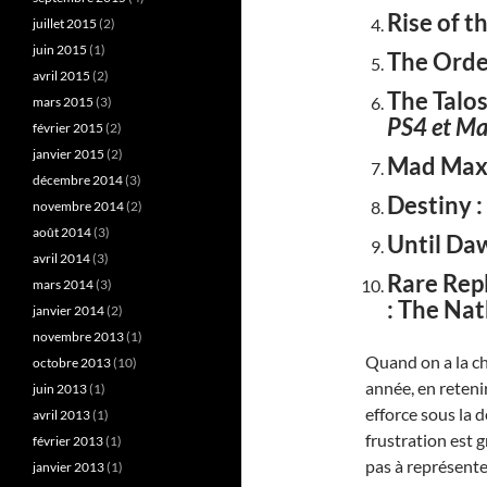
Rise of 
juillet 2015
(2)
juin 2015
(1)
The Orde
avril 2015
(2)
The Talos
mars 2015
(3)
PS4 et M
février 2015
(2)
janvier 2015
(2)
Mad Ma
décembre 2014
(3)
Destiny 
novembre 2014
(2)
août 2014
(3)
Until D
avril 2014
(3)
Rare Rep
mars 2014
(3)
: The Na
janvier 2014
(2)
novembre 2013
(1)
Quand on a la ch
octobre 2013
(10)
année, en reteni
juin 2013
(1)
efforce sous la
avril 2013
(1)
frustration est 
février 2013
(1)
pas à représent
janvier 2013
(1)