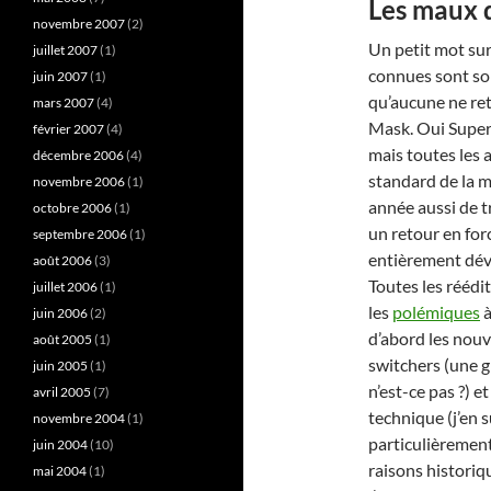
Les maux d
novembre 2007
(2)
Un petit mot sur
juillet 2007
(1)
connues sont sor
juin 2007
(1)
qu’aucune ne ret
mars 2007
(4)
Mask. Oui Super
février 2007
(4)
mais toutes les
décembre 2006
(4)
standard de la 
novembre 2006
(1)
année aussi de t
octobre 2006
(1)
un retour en for
septembre 2006
(1)
entièrement dév
août 2006
(3)
Toutes les réédi
juillet 2006
(1)
les
polémiques
à
juin 2006
(2)
d’abord les nouv
août 2005
(1)
switchers (une g
juin 2005
(1)
n’est-ce pas ?) 
avril 2005
(7)
technique (j’en 
novembre 2004
(1)
particulièrement
juin 2004
(10)
raisons historiqu
mai 2004
(1)