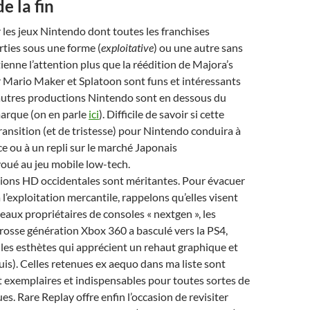
e la fin
 les jeux Nintendo dont toutes les franchises
ties sous une forme (
exploitative
) ou une autre sans
ienne l’attention plus que la réédition de Majora’s
 Mario Maker et Splatoon sont funs et intéressants
 autres productions Nintendo sont en dessous du
marque (on en parle
ici
). Difficile de savoir si cette
ransition (et de tristesse) pour Nintendo conduira à
ce ou à un repli sur le marché Japonais
oué au jeu mobile low-tech.
tions HD occidentales sont méritantes. Pour évacuer
 l’exploitation mercantile, rappelons qu’elles visent
eaux propriétaires de consoles « nextgen », les
rosse génération Xbox 360 a basculé vers la PS4,
et les esthètes qui apprécient un rehaut graphique et
suis). Celles retenues ex aequo dans ma liste sont
 exemplaires et indispensables pour toutes sortes de
es. Rare Replay offre enfin l’occasion de revisiter