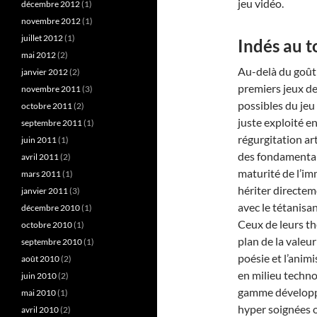
jeu vidéo.
décembre 2012
(1)
novembre 2012
(1)
juillet 2012
(1)
Indés au t
mai 2012
(2)
Au-delà du goût e
janvier 2012
(2)
premiers jeux d
novembre 2011
(3)
possibles du jeu
octobre 2011
(2)
juste exploité e
septembre 2011
(1)
régurgitation a
juin 2011
(1)
des fondamentau
avril 2011
(2)
maturité de l’im
mars 2011
(1)
hériter directem
janvier 2011
(3)
avec le tétanisa
décembre 2010
(1)
Ceux de leurs th
octobre 2010
(1)
plan de la valeu
septembre 2010
(1)
poésie et l’anim
août 2010
(2)
en milieu technol
juin 2010
(2)
gamme développé
mai 2010
(1)
hyper soignées on
avril 2010
(2)