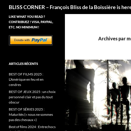
Recherche
BLISS CORNER – François Bliss de la Boissière is her
LIKE WHAT YOU READ ?
CONTRIBUEZ ! VISA, PAYPAL,
ETC. NO MINIMUM !
Archives par m
ARTICLES RÉCENTS
BEST OF FILMS 2025 :
L’Amérique en feu et en
cendres
BEST OF JEUX 2025 : un choix
personnel clair et pas du tout
obscur
BEST OF SÉRIES 2025 :
Maturités (« nous ne sommes
pas des chevaux »)
Best of films 2024 : Entrechocs