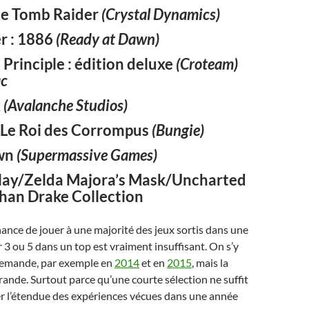
the Tomb Raider
(Crystal Dynamics)
r : 1886
(Ready at Dawn)
 Principle : édition deluxe
(Croteam)
ac
x
(Avalanche Studios)
: Le Roi des Corrompus
(Bungie)
awn
(Supermassive Games)
lay/Zelda Majora’s Mask/Uncharted
than Drake Collection
ance de jouer à une majorité des jeux sortis dans une
r 3 ou 5 dans un top est vraiment insuffisant. On s’y
 demande, par exemple en
2014
et en
2015
, mais la
grande. Surtout parce qu’une courte sélection ne suffit
er l’étendue des expériences vécues dans une année