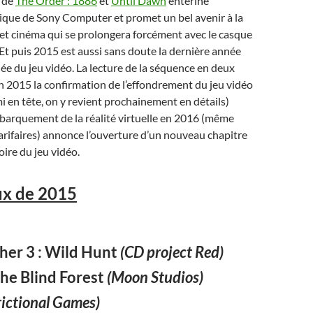
e de
The Order : 1886
et
Until Dawn
entérine
ique de Sony Computer et promet un bel avenir à la
 et cinéma qui se prolongera forcément avec le casque
 Et puis 2015 est aussi sans doute la dernière année
dée du jeu vidéo. La lecture de la séquence en deux
n 2015 la confirmation de l’effondrement du jeu vidéo
 en tête, on y revient prochainement en détails)
ébarquement de la réalité virtuelle en 2016 (même
tarifaires) annonce l’ouverture d’un nouveau chapitre
toire du jeu vidéo.
ux de 2015
her 3 : Wild Hunt
(CD project Red)
he Blind Forest
(Moon Studios)
rictional Games)