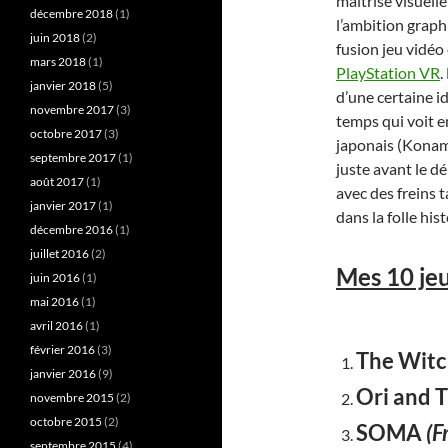
maîtrise visuell
décembre 2018
(1)
l’ambition graph
juin 2018
(2)
fusion jeu vidéo
mars 2018
(1)
PlayStation VR
.
janvier 2018
(5)
d’une certaine i
novembre 2017
(3)
temps qui voit e
octobre 2017
(3)
japonais (Konami
septembre 2017
(1)
juste avant le d
août 2017
(1)
avec des freins 
janvier 2017
(1)
dans la folle his
décembre 2016
(1)
juillet 2016
(2)
Mes 10 je
juin 2016
(1)
mai 2016
(1)
avril 2016
(1)
février 2016
(3)
The Witc
janvier 2016
(9)
Ori and T
novembre 2015
(2)
octobre 2015
(2)
SOMA
(F
septembre 2015
(4)