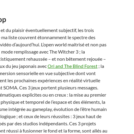
op
t du plaisir éventuellement subjectif, les trois
e ma liste couvrent étonnamment le spectre des
 vidéo d’aujourd’hui. L’open world maitrisé et non pas
n mode remplissage avec The Witcher 3 ; la
rtistiquement rehaussée – et non bêtement rejouée –
x du jeu japonais avec
Ori and The Blind Forest
; la
mersion sensorielle en vue subjective dont vont
ent les prochaines expériences en réalité virtuelle
nt SOMA. Ces 3 jeux portent plusieurs messages.
ématiques explicites ou en creux : la mise au premier
r physique et temporel de l’espace et des éléments, la
isme intégrée au gameplay, évolution de l’être humain
ogique ; et ceux de leurs réussites : 3 jeux haut de
s par des studios indépendants. Ces 3 projets
t réussi à fusionner le fond et la forme, sont allés au