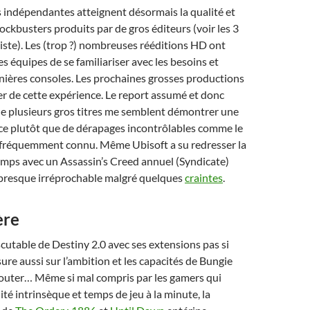
 indépendantes atteignent désormais la qualité et
lockbusters produits par de gros éditeurs (voir les 3
iste). Les (trop ?) nombreuses rééditions HD ont
s équipes de se familiariser avec les besoins et
nières consoles. Les prochaines grosses productions
er de cette expérience. Le report assumé et donc
de plusieurs gros titres me semblent démontrer une
ce plutôt que de dérapages incontrôlables comme le
i fréquemment connu. Même Ubisoft a su redresser la
emps avec un Assassin’s Creed annuel (Syndicate)
resque irréprochable malgré quelques
craintes
.
ère
scutable de Destiny 2.0 avec ses extensions pas si
re aussi sur l’ambition et les capacités de Bungie
 douter… Même si mal compris par les gamers qui
té intrinsèque et temps de jeu à la minute, la