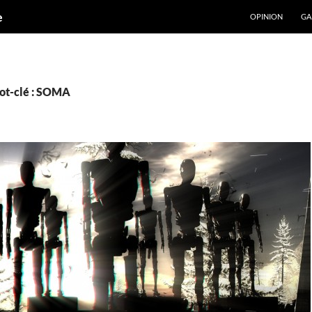
ALLER AU CONT
e
OPINION
GA
ot-clé : SOMA