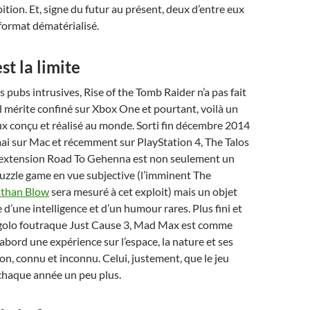
ition. Et, signe du futur au présent, deux d’entre eux
 format dématérialisé.
st la limite
s pubs intrusives, Rise of the Tomb Raider n’a pas fait
l mérite confiné sur Xbox One et pourtant, voilà un
ux conçu et réalisé au monde. Sorti fin décembre 2014
ai sur Mac et récemment sur PlayStation 4, The Talos
n extension Road To Gehenna est non seulement un
uzzle game en vue subjective (l’imminent The
than Blow
sera mesuré à cet exploit) mais un objet
e d’une intelligence et d’un humour rares. Plus fini et
rigolo foutraque Just Cause 3, Mad Max est comme
abord une expérience sur l’espace, la nature et ses
zon, connu et inconnu. Celui, justement, que le jeu
chaque année un peu plus.