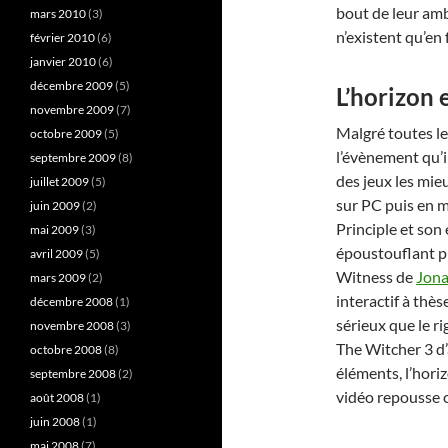
bout de leur amb
mars 2010
(3)
n’existent qu’en
février 2010
(6)
janvier 2010
(6)
décembre 2009
(5)
L’horizon e
novembre 2009
(7)
Malgré toutes le
octobre 2009
(5)
l’évènement qu’i
septembre 2009
(8)
des jeux les mie
juillet 2009
(5)
sur PC puis en m
juin 2009
(2)
Principle et so
mai 2009
(3)
époustouflant p
avril 2009
(5)
Witness de
Jona
mars 2009
(2)
interactif à thès
décembre 2008
(1)
sérieux que le 
novembre 2008
(3)
The Witcher 3 d’
octobre 2008
(8)
éléments, l’hori
septembre 2008
(2)
vidéo repousse 
août 2008
(1)
juin 2008
(1)
mai 2008
(7)