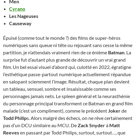
Men
Cyrano
Les Nageuses
Causeway
Épuisé (comme tout le monde ?) des films de super-héros
numériques sans queue ni tête ou rejouant sans cesse la même
partition, je n’attendais vraiment rien de ce énième
Batman
. La
surprise fut d’autant plus grande de découvrir un vrai grand
film. Un bel essai visuel d’abord qui, culotté en 2022, égratigne
l’esthétique passe-partout numérique actuellement répandue
en salopant sciemment l’image. Résultat, chaque plan devient
un tableau, sensuel, sombre et insaisissable comme ses
personnages jamais nets. Le spleen général et la neurasthénie
du personnage principal transforment ce Batman en grand film
malade (c’est un compliment), comme le précédent
Joker
de
Todd Philip
s. Alors malgré des échecs, on ne rêve certainement
pas d’un DCU similaire au MCU. De
Zack Snyder
à
Matt
Reeves
en passant par Todd Philips, surtout, surtout…, que