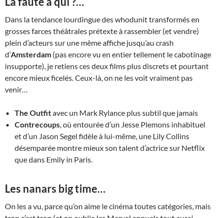
La faute à qui ?
…
Dans la tendance lourdingue des whodunit transformés en
grosses farces théâtrales prétexte à rassembler (et vendre)
plein d’acteurs sur une même affiche jusqu’au crash
d’
Amsterdam
(pas encore vu en entier tellement le cabotinage
insupporte), je retiens ces deux films plus discrets et pourtant
encore mieux ficelés. Ceux-là, on ne les voit vraiment pas
venir…
The Outfit
avec un Mark Rylance plus subtil que jamais
Contrecoups
, où entourée d’un Jesse Plemons inhabituel
et d’un Jason Segel fidèle à lui-même, une Lily Collins
désemparée montre mieux son talent d’actrice sur Netflix
que dans Emily in Paris.
Les nanars big time
…
On les a vu, parce qu’on aime le cinéma toutes catégories, mais
trop c’est trop (et on oublie les Marvel annuels tout aussi