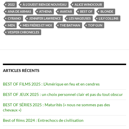
2022
À L'OUEST RIEN DE NOUVEAU
ALICE WINOCOUR
ANA DE ARMAS
ATHENA
AVATAR
BEST OF
BLONDE
CYRANO
JENNIFER LAWRENCE
LES NAGEUSES
LILY COLLINS
MEN
MES FRÈRES ET MOI
THE BATMAN
TOP GUN
VESPER CHRONICLES
ARTICLES RÉCENTS
BEST OF FILMS 2025 : L’Amérique en feu et en cendres
BEST OF JEUX 2025 : un choix personnel clair et pas du tout obscur
BEST OF SÉRIES 2025 : Maturités (« nous ne sommes pas des
chevaux »)
Best of films 2024 : Entrechocs de civilisation