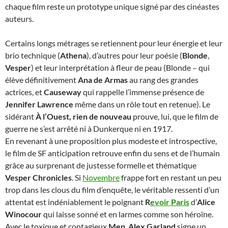
chaque film reste un prototype unique signé par des cinéastes
auteurs.
Certains longs métrages se retiennent pour leur énergie et leur
brio technique (
Athena
), d’autres pour leur poésie (
Blonde
,
Vesper
) et leur interprétation à fleur de peau (Blonde – qui
élève définitivement
Ana de Armas
au rang des grandes
actrices, et
Causeway
qui rappelle l’immense présence de
Jennifer Lawrence
même dans un rôle tout en retenue). Le
sidérant
À l’Ouest, rien de nouveau
prouve, lui, que le film de
guerre ne s’est arrêté ni à Dunkerque ni en 1917.
En revenant à une proposition plus modeste et introspective,
le film de SF anticipation retrouve enfin du sens et de l’humain
grâce au surprenant de justesse formelle et thématique
Vesper Chronicles
. Si
Novembre
frappe fort en restant un peu
trop dans les clous du film d’enquête, le véritable ressenti d’un
attentat est indéniablement le poignant
R
evoir Paris
d’
Alice
Winocour
qui laisse sonné et en larmes comme son héroïne.
Avec le toxique et contagieux
Men
,
Alex Garland
signe un