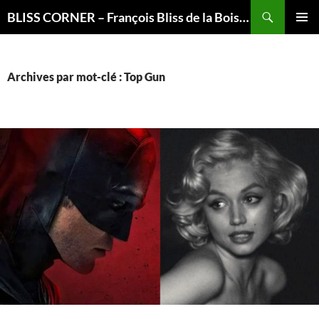
Recherche
BLISS CORNER – François Bliss de la Boissière is here
ALLER
MENU
AU
PRINCI
CONTENU
Archives par mot-clé : Top Gun