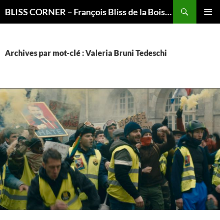
Recherche
BLISS CORNER – François Bliss de la Boissière is here
ALLER
MENU
AU
PRINCI
CONTENU
Archives par mot-clé : Valeria Bruni Tedeschi