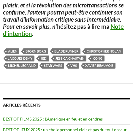
plaisir, et si la révolution des microtransactions se
confirme, l’auteur pourra peut-être continuer son
travail d’information critique sans intermédiaire.
Pour en savoir plus, n
‘hésitez pas à lire ma
Note
d’intention
.
ALIEN
BJÖRN BORG
BLADE RUNNER
CHRISTOPHER NOLAN
JACQUES DEMY
JEDI
JESSICA CHASTAIN
KONG
MICHEL LEGRAND
STAR WARS
VHS
XAVIER BEAUVOIS
ARTICLES RÉCENTS
BEST OF FILMS 2025 : L’Amérique en feu et en cendres
BEST OF JEUX 2025 : un choix personnel clair et pas du tout obscur