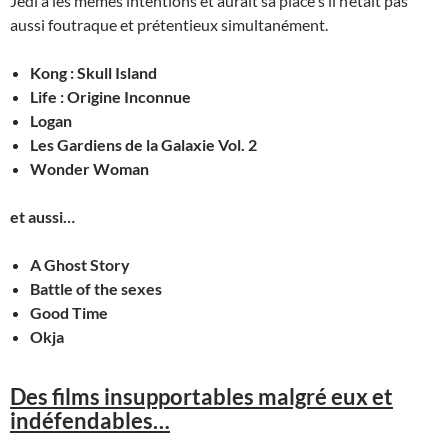
Jedi a les mêmes intentions et aurait sa place s’il n’était pas
aussi foutraque et prétentieux simultanément.
Kong : Skull Island
Life : Origine Inconnue
Logan
Les Gardiens de la Galaxie Vol. 2
Wonder Woman
et aussi…
A Ghost Story
Battle of the sexes
Good Time
Okja
Des films insupportables malgré eux et
indéfendables…