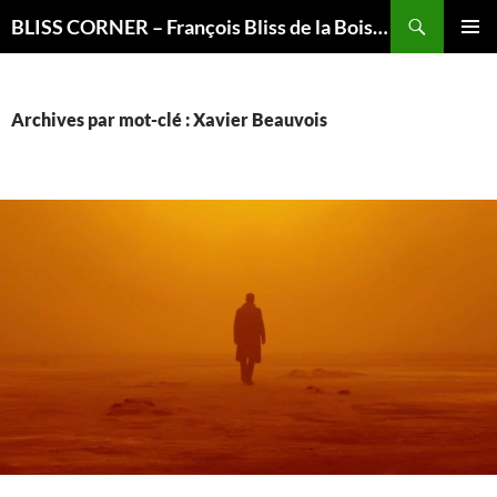
Recherche
BLISS CORNER – François Bliss de la Boissière is here
ALLER
MENU
AU
PRINCI
CONTENU
Archives par mot-clé : Xavier Beauvois