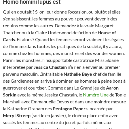
Homo homini lupus est
Qui en doutait ? Si on leur donne l’occasion, ou plutôt si elles
s’en saisissent, les femmes au pouvoir peuvent devenir des
requins comme les autres. Demandez à la vraie Margaret
Thatcher ou à la Claire Underwood de fiction de
House of
Cards
. Et alors ? Quand les femmes seront vraiment les égales
de l’homme dans toutes les pratiques de la société, il y a aura,
comme chez les hommes, des monstres et des wonder women.
Parmi les monstres, l’insupportable castratrice Miss Sloane
interprétée par
Jessica Chastain
n’a rien à envier au premier
parvenu masculin. L’intraitable
Nathalie Baye
chef de famille
des Gardiennes en arrive à dominer les hommes à peine bons à
guerroyer et courtiser. Comme dans Le Grand jeu de
Aaron
Sorkin
avec la même Jessica Chastain, le
Numéro Une
de Tonie
Marshall avec Emmanuelle Devos et dans une moindre mesure
la Katharine Graham des
Pentagon Papers
incarnée par
Meryl Streep
(sortie en janvier), le cinéma place enfin avec
succès les femmes au centre du jeu et parfois même aux