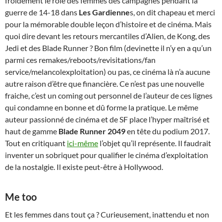
froidement le rôle des femmes des campagnes pendant la
guerre de 14-18 dans
Les Gardienne
s, on dit chapeau et merci
pour la mémorable double leçon d’histoire et de cinéma. Mais
quoi dire devant les retours mercantiles d’Alien, de Kong, des
Jedi et des Blade Runner ? Bon film (devinette il n’y en a qu’un
parmi ces remakes/reboots/revisitations/fan
service/melancolexploitation) ou pas, ce cinéma là n’a aucune
autre raison d’être que financière. Ce n’est pas une nouvelle
fraiche, c’est un coming out personnel de l’auteur de ces lignes
qui condamne en bonne et dû forme la pratique. Le même
auteur passionné de cinéma et de SF place l’hyper maîtrisé et
haut de gamme
Blade Runner 2049
en tête du podium 2017.
Tout en critiquant
ici-même
l’objet qu’il représente. Il faudrait
inventer un sobriquet pour qualifier le cinéma d’exploitation
de la nostalgie. Il existe peut-être à Hollywood.
Me too
Et les femmes dans tout ça ? Curieusement, inattendu et non