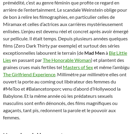
prémédité, c’est au genre féminin que profite ce regard en
arrière de l’entertainment. Le scandale Weinstein oblige pour
de bon à relire les filmographies, en particulier celles de
Miramax et celles d’actrices aux carrières mystérieusement
enlisées. L’enjeu est devenu réel et concret après avoir émergé
sur pellicule. Il était temps. Depuis plusieurs années quelques
films (Zero Dark Thirty par exemple) et surtout des séries
exceptionnelles labourent le terrain (de
Mad Men
à
Big Little
Lies
en passant par
The Honorable Woman
) et plantent des
graines crues mais fertiles tel
Masters of Sex
et même l’ambigu
The Girlfriend Experience
. Millimètre par millimètre elles ont
ouvert la porte au coming out libérateur des femmes du
#MeToo et #Balancetonporc venu d’abord d’Hollywood la
Babylone. Et la même année où les prédateurs sexuels
masculins sont enfin dénoncés, des films magnifiques ou
agaçants, tant pis, redonnent la parole et le pouvoir aux
femmes.