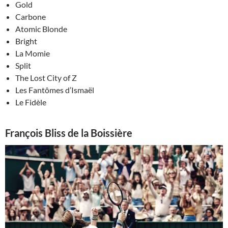
Gold
Carbone
Atomic Blonde
Bright
La Momie
Split
The Lost City of Z
Les Fantômes d’Ismaël
Le Fidèle
François Bliss de la Boissière