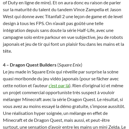
of Duty en ligne de mire). Et on aura donc eu raison de parier
sur la maturité du talent du tandem Vince Zampella et Jason
West qui donne avec Titanfall 2 une leçon de game et de level
design à tous les FPS. On n’avait pas goûté une telle
intégration depuis sans doute la série Half-Life, avec une
campagne solo entre parkour en vue subjective, jeu de robots
japonais et jeu de tir qui font un plaisir fou dans les mains et la
tête.
4 – Dragon Quest Builders
(
Square Enix
)
Le jeu made in Square Enix qui réveille par surprise la scène
quasi moribonde du jeu vidéo japonais (pour se fâcher avec
cette notion et l’auteur
c’est par là
). Rien d’original ici et même
un projet commercial opportuniste très suspect à vouloir
mélanger Minecraft avec la série Dragon Quest. Le résultat, si
vous avez au moins essayé la démo gratuite, s’impose aussitôt.
Une réalisation hyper soignée, un mélange en effet de
Minecraft et de Dragon Quest, mais aussi, et peut-être
surtout, une sensation d’avoir entre les mains un mini Zelda. Le