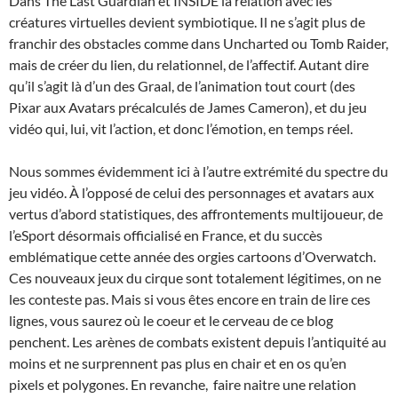
Dans The Last Guardian et INSIDE la relation avec les
créatures virtuelles devient symbiotique. Il ne s’agit plus de
franchir des obstacles comme dans Uncharted ou Tomb Raider,
mais de créer du lien, du relationnel, de l’affectif. Autant dire
qu’il s’agit là d’un des Graal, de l’animation tout court (des
Pixar aux Avatars précalculés de James Cameron), et du jeu
vidéo qui, lui, vit l’action, et donc l’émotion, en temps réel.
Nous sommes évidemment ici à l’autre extrémité du spectre du
jeu vidéo. À l’opposé de celui des personnages et avatars aux
vertus d’abord statistiques, des affrontements multijoueur, de
l’eSport désormais officialisé en France, et du succès
emblématique cette année des orgies cartoons d’Overwatch.
Ces nouveaux jeux du cirque sont totalement légitimes, on ne
les conteste pas. Mais si vous êtes encore en train de lire ces
lignes, vous saurez où le coeur et le cerveau de ce blog
penchent. Les arènes de combats existent depuis l’antiquité au
moins et ne surprennent pas plus en chair et en os qu’en
pixels et polygones. En revanche, faire naitre une relation