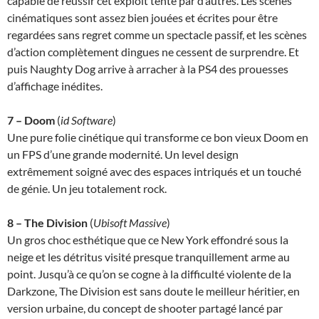
capable de réussir cet exploit tenté par d’autres. Les scènes
cinématiques sont assez bien jouées et écrites pour être
regardées sans regret comme un spectacle passif, et les scènes
d’action complètement dingues ne cessent de surprendre. Et
puis Naughty Dog arrive à arracher à la PS4 des prouesses
d’affichage inédites.
7 – Doom
(
id Software
)
Une pure folie cinétique qui transforme ce bon vieux Doom en
un FPS d’une grande modernité. Un level design
extrêmement soigné avec des espaces intriqués et un touché
de génie. Un jeu totalement rock.
8 – The Division
(
Ubisoft Massive
)
Un gros choc esthétique que ce New York effondré sous la
neige et les détritus visité presque tranquillement arme au
point. Jusqu’à ce qu’on se cogne à la difficulté violente de la
Darkzone, The Division est sans doute le meilleur héritier, en
version urbaine, du concept de shooter partagé lancé par