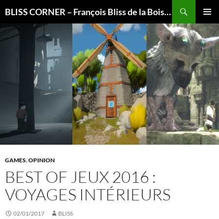
Recherche
BLISS CORNER – François Bliss de la Boissière is here
ALLER
MENU
AU
PRINCI
CONTENU
GAMES
,
OPINION
BEST OF JEUX 2016 :
VOYAGES INTÉRIEURS
02/01/2017
BLISS