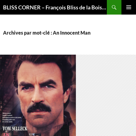
Recherche
BLISS CORNER – François Bliss de la Boissière is here
ALLER
MENU
AU
PRINCI
CONTENU
Archives par mot-clé : An Innocent Man