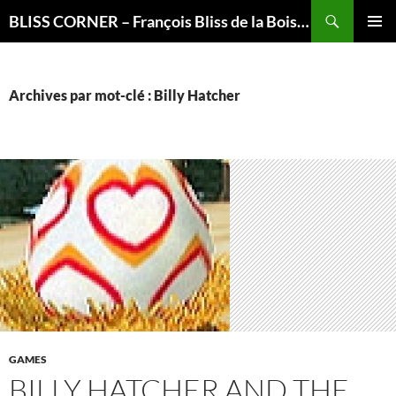
Recherche
BLISS CORNER – François Bliss de la Boissière is here
ALLER
MENU
AU
PRINCI
CONTENU
Archives par mot-clé : Billy Hatcher
GAMES
BILLY HATCHER AND THE