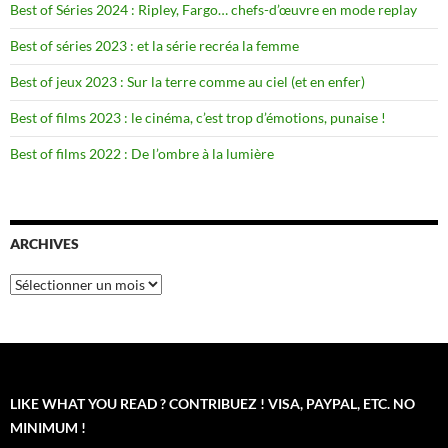
Best of Séries 2024 : Ripley, Fargo… chefs-d’œuvre en mode replay
Best of séries 2023 : et la série recréa la femme
Best of jeux 2023 : Sur la terre comme au ciel (et en enfer)
Best of films 2023 : le cinéma, c’est trop d’émotions, punaise !
Best of films 2022 : De l’ombre à la lumière
ARCHIVES
Archives
LIKE WHAT YOU READ ? CONTRIBUEZ ! VISA, PAYPAL, ETC. NO
MINIMUM !