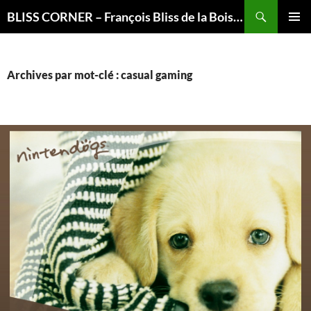
Recherche
BLISS CORNER – François Bliss de la Boissière is here
ALLER
MENU
AU
PRINCI
CONTENU
Archives par mot-clé : casual gaming