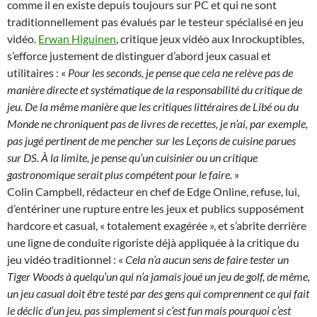
comme il en existe depuis toujours sur PC et qui ne sont
traditionnellement pas évalués par le testeur spécialisé en jeu
vidéo.
Erwan Higuinen
, critique jeux vidéo aux Inrockuptibles,
s’efforce justement de distinguer d’abord jeux casual et
utilitaires : «
Pour les seconds, je pense que cela ne relève pas de
manière directe et systématique de la responsabilité du critique de
jeu. De la même manière que les critiques littéraires de Libé ou du
Monde ne chroniquent pas de livres de recettes, je n’ai, par exemple,
pas jugé pertinent de me pencher sur les Leçons de cuisine parues
sur DS. À la limite, je pense qu’un cuisinier ou un critique
gastronomique serait plus compétent pour le faire.
»
Colin Campbell, rédacteur en chef de Edge Online, refuse, lui,
d’entériner une rupture entre les jeux et publics supposément
hardcore et casual, « totalement exagérée », et s’abrite derrière
une ligne de conduite rigoriste déjà appliquée à la critique du
jeu vidéo traditionnel : «
Cela n’a aucun sens de faire tester un
Tiger Woods à quelqu’un qui n’a jamais joué un jeu de golf, de même,
un jeu casual doit être testé par des gens qui comprennent ce qui fait
le déclic d’un jeu, pas simplement si c’est fun mais pourquoi c’est