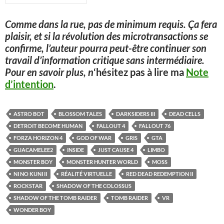
Comme dans la rue, pas de minimum requis. Ça fera
plaisir, et si la révolution des microtransactions se
confirme, l’auteur pourra peut-être continuer son
travail d’information critique sans intermédiaire.
Pour en savoir plus, n
‘hésitez pas à lire ma
Note
d’intention
.
ASTRO BOT
BLOSSOM TALES
DARKSIDERS III
DEAD CELLS
DETROIT BECOME HUMAN
FALLOUT 4
FALLOUT 76
FORZA HORIZON 4
GOD OF WAR
GRIS
GTA
GUACAMELEE2
INSIDE
JUST CAUSE 4
LIMBO
MONSTER BOY
MONSTER HUNTER WORLD
MOSS
NI NO KUNI II
RÉALITÉ VIRTUELLE
RED DEAD REDEMPTION II
ROCKSTAR
SHADOW OF THE COLOSSUS
SHADOW OF THE TOMB RAIDER
TOMB RAIDER
VR
WONDER BOY