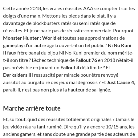
Cette année 2018, les vraies réussites AAA se comptent sur les
doigts d’une main. Mettons les pieds dans le plat, il y a
davantage de blockbusters ratés ou semi ratés que de
réussites. Et je ne parle pas de réussite commerciale. Pourquoi
Monster Hunter : World
et toutes ses approximations de
gameplay d’un autre âge trouve-t-il un tel public ?
Ni No Kuni
II
faux frère banal du bijou Ni No Kuni premier du nom mérite-
t-il son titre ? L’échec technique de
Fallout 76
en 2018 n’était-il
pas prévisible en jouant un
Fallout 4
déjà limite ? Et
Darksiders III
ressuscité par miracle pour être renvoyé
aussitôt au purgatoire des jeux mal dégrossis ? Et
Just Cause 4
,
parait-il, n’est pas non plus à la hauteur de sa lignée.
Marche arrière toute
Et, surtout, quid des réussites totalement originales ? Jamais le
jeu vidéo n’aura tant ruminé. Dire qu’il y a encore 10/15 ans, les
anciens gamers, et sans doute une grande partie des acteurs de