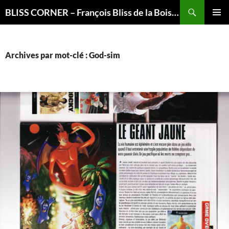
Recherche
BLISS CORNER – François Bliss de la Boissière is here
ALLER
MENU
AU
PRINCI
CONTENU
Archives par mot-clé : God-sim