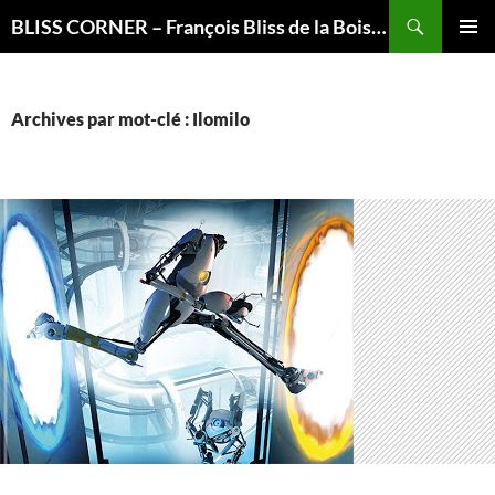
Recherche
BLISS CORNER – François Bliss de la Boissière is here
ALLER
MENU
AU
PRINCI
CONTENU
Archives par mot-clé : Ilomilo