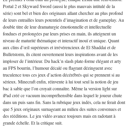
Portal 2 et Skyward Sword (aussi le plus mauvais intitulé de la
série) sont bel et bien des originaux allant chercher au plus profond
de leurs entrailles leurs potentiels d’imagination et de gameplay. Au
double titre de leur dramaturgie émotionnelle et intellectuelle
fondues et prolongées par leurs prises en main, ils atteignent un
niveau de maturité thématique et interactif inouï et unique. Quant
aux clins d’œil supérieurs et irrévérencieux de El Shaddai et de
Bulletstorm, ils citent ouvertement leurs inspirations avant de les
imploser de l’intérieur. Du hack’n slash plate-forme élégant et arty
au FPS bourrin, l’humour décalé ou flagrant dézinguent avec
truculence tous ces jeux d’action décérébrés qui se prennent si au
sérieux. Minecraft enfin, réinvente à lui tout seul la notion de jeu
bac à sable que l’on croyait connaître. Même la version light sur
iPad créé ce vacuum incompréhensible dans lequel le joueur chute
dans un puis sans fin. Sans la rubrique jeux indés, cela ne ferait dont
que 5 jeux originaux surnageant au milieu des suites convenues et
des rééditions. Le jeu vidéo avance toujours mais en radotant à
grande échelle. Et la critique suit.