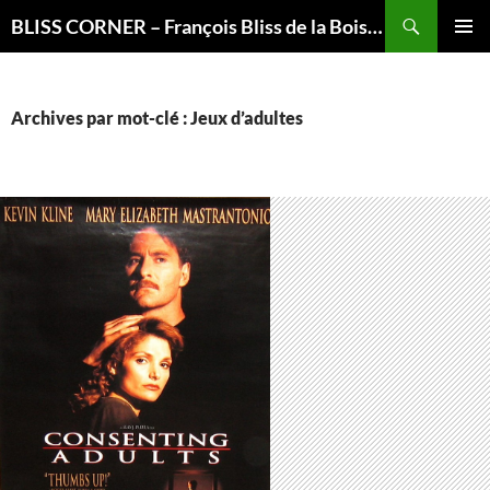
Recherche
BLISS CORNER – François Bliss de la Boissière is here
ALLER
MENU
AU
PRINCI
CONTENU
Archives par mot-clé : Jeux d’adultes