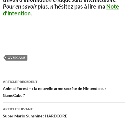
Pour en savoir plus, n
‘hésitez pas à lire ma
Note
d’intention
.
OVERGAME
Navigation
ARTICLE PRÉCÉDENT
des
Animal Forest + : la nouvelle arme secrète de Nintendo sur
GameCube ?
articles
ARTICLE SUIVANT
Super Mario Sunshine : HARDCORE