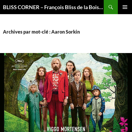
Recherche
BLISS CORNER – François Bliss de la Boissière is here
ALLER
MENU
AU
PRINCI
CONTENU
Archives par mot-clé : Aaron Sorkin