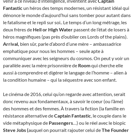
venir à ce niveau d’intelligence, inventent avec
Captain
Fantastic
un héros des temps modernes, un résistant idéal qui
dénonce le monde d’aujourd’hui sans tomber pour autant dans
le fatalisme et le repli sur soi.. Le temps d’un long métrage, les
deux frères de
Hell or High Water
passent de l’état de losers à
héros magnifiques (pas près d’oublier ces Lords of the plains).
Arrival,
bien sûr, parle d’abord d’une mère – ambassadrice
emphatique pour nous les hommes – seule apte à
communiquer avec les seigneurs du cosmos. On peut y voir un
parallèle avec la mère prisonnière de
Room
qui cherche elle
aussi à comprendre et digérer le langage de l’homme – alien à
la condition humaine – qui la séquestre avec son enfant.
Le cinéma de 2016, celui qu’on regarde avec attention, serait
donc revenu aux fondamentaux, à savoir le coeur (ou l’âme)
des hommes et des femmes. À travers la fiction (la famille en
résistance alternative de
Captain Fantastic
, le couple dans le
vide métaphysique de
Passengers
…) ou le réel avec le biopic
Steve Jobs (
auquel on pourrait rajouter celui de
The Founder