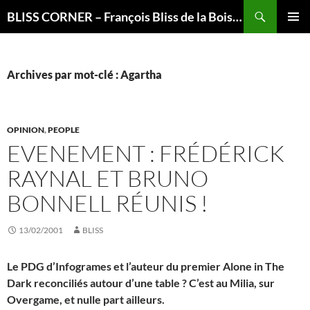
Recherche
BLISS CORNER – François Bliss de la Boissière is here
ALLER
MENU
AU
PRINCI
CONTENU
Archives par mot-clé : Agartha
OPINION
,
PEOPLE
EVENEMENT : FRÉDÉRICK
RAYNAL ET BRUNO
BONNELL RÉUNIS !
13/02/2001
BLISS
Le PDG d’Infogrames et l’auteur du premier Alone in The
Dark reconciliés autour d’une table ? C’est au Milia, sur
Overgame, et nulle part ailleurs.