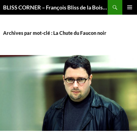
Recherche
BLISS CORNER – François Bliss de la Boissière is here
ALLER
MENU
AU
PRINCI
CONTENU
Archives par mot-clé : La Chute du Faucon noir