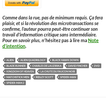
Comme dans la rue, pas de minimum requis. Ça fera
plaisir, et si la révolution des microtransactions se
confirme, l’auteur pourra peut-être continuer son
travail d’information critique sans intermédiaire.
Pour en savoir plus, n
‘hésitez pas à lire ma
Note
d’intention
.
ALIEN
ALIEN QUADRILOGY
BLACK HAWK DOWN
BLADE RUNNER
CHARLES DE LAUZIRIKA
DAVID FINCHER
DVD
KINGDOM OF HEAVEN
LA CHUTE DU FAUCON NOIR
MATCHSTICK MEN
RIDLEY SCOTT
SPIDER-MAN
SPIDER-MAN 2