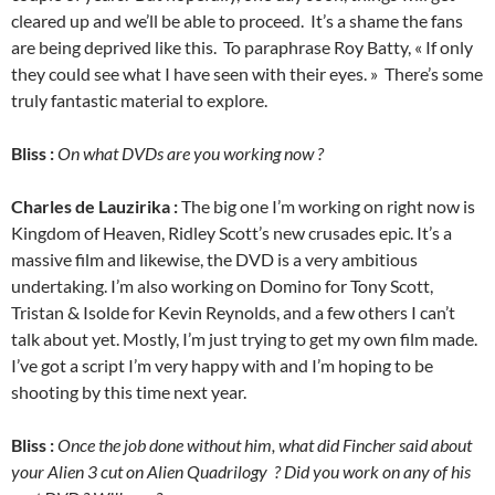
cleared up and we’ll be able to proceed. It’s a shame the fans
are being deprived like this. To paraphrase Roy Batty, « If only
they could see what I have seen with their eyes. » There’s some
truly fantastic material to explore.
Bliss :
On what DVDs are you working now ?
Charles de Lauzirika :
The big one I’m working on right now is
Kingdom of Heaven, Ridley Scott’s new crusades epic. It’s a
massive film and likewise, the DVD is a very ambitious
undertaking. I’m also working on Domino for Tony Scott,
Tristan & Isolde for Kevin Reynolds, and a few others I can’t
talk about yet. Mostly, I’m just trying to get my own film made.
I’ve got a script I’m very happy with and I’m hoping to be
shooting by this time next year.
Bliss :
Once the job done without him, what did Fincher said about
your Alien 3 cut on Alien Quadrilogy ? Did you work on any of his