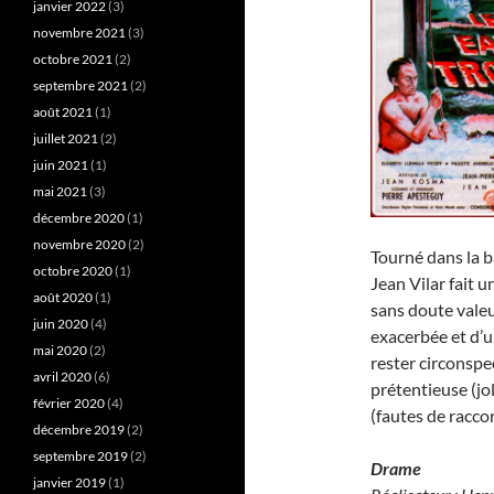
janvier 2022
(3)
novembre 2021
(3)
octobre 2021
(2)
septembre 2021
(2)
août 2021
(1)
juillet 2021
(2)
juin 2021
(1)
mai 2021
(3)
décembre 2020
(1)
novembre 2020
(2)
Tourné dans la b
octobre 2020
(1)
Jean Vilar fait 
août 2020
(1)
sans doute valeu
juin 2020
(4)
exacerbée et d’u
mai 2020
(2)
rester circonsp
avril 2020
(6)
prétentieuse (jo
février 2020
(4)
(fautes de racco
décembre 2019
(2)
septembre 2019
(2)
Drame
janvier 2019
(1)