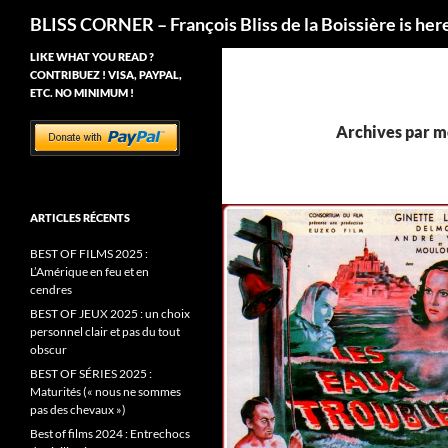
Recherche
BLISS CORNER – François Bliss de la Boissière is her
LIKE WHAT YOU READ ?
CONTRIBUEZ ! VISA, PAYPAL,
ETC. NO MINIMUM !
Archives par mo
ARTICLES RÉCENTS
BEST OF FILMS 2025 :
L’Amérique en feu et en
cendres
BEST OF JEUX 2025 : un choix
personnel clair et pas du tout
obscur
BEST OF SÉRIES 2025 :
Maturités (« nous ne sommes
pas des chevaux »)
Best of films 2024 : Entrechocs