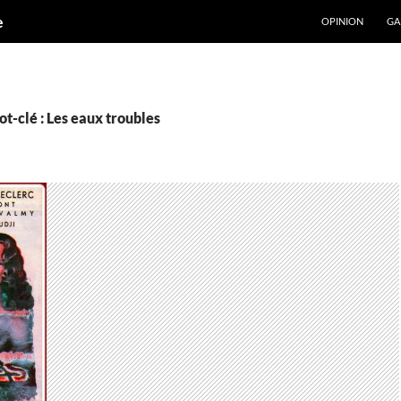
ALLER AU CONT
e
OPINION
GA
t-clé : Les eaux troubles