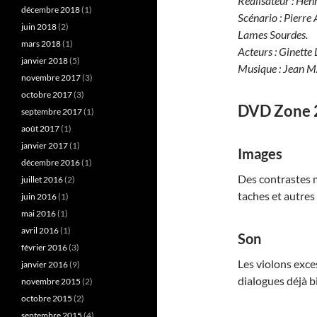
Réalisateur : Hen
décembre 2018
(1)
Scénario : Pierr
juin 2018
(2)
Lames Sourdes.
mars 2018
(1)
Acteurs : Gine
janvier 2018
(5)
Musique : Jean 
novembre 2017
(3)
octobre 2017
(3)
DVD Zone 
septembre 2017
(1)
août 2017
(1)
janvier 2017
(1)
Images
décembre 2016
(1)
Des contrastes m
juillet 2016
(2)
taches et autres 
juin 2016
(1)
mai 2016
(1)
avril 2016
(1)
Son
février 2016
(3)
Les violons exce
janvier 2016
(9)
dialogues déjà b
novembre 2015
(2)
octobre 2015
(2)
septembre 2015
(4)