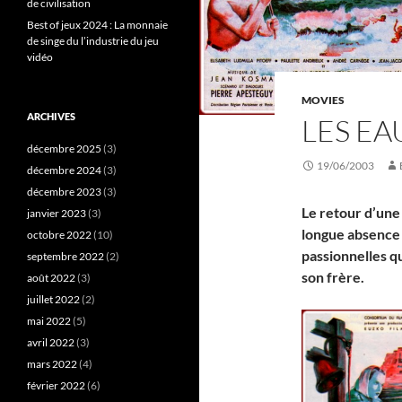
de civilisation
Best of jeux 2024 : La monnaie
de singe du l’industrie du jeu
vidéo
MOVIES
ARCHIVES
LES EA
décembre 2025
(3)
19/06/2003
décembre 2024
(3)
décembre 2023
(3)
Le retour d’une
janvier 2023
(3)
longue absence
octobre 2022
(10)
passionnelles qu
septembre 2022
(2)
son frère.
août 2022
(3)
juillet 2022
(2)
mai 2022
(5)
avril 2022
(3)
mars 2022
(4)
février 2022
(6)