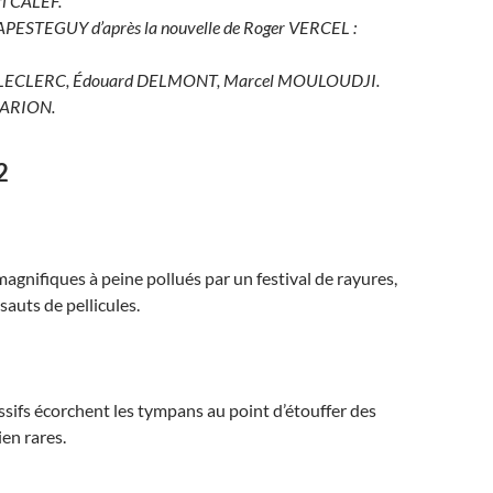
ri CALEF.
e APESTEGUY d’après la nouvelle de Roger VERCEL :
tte LECLERC, Édouard DELMONT, Marcel MOULOUDJI.
MARION.
2
agnifiques à peine pollués par un festival de rayures,
sauts de pellicules.
ssifs écorchent les tympans au point d’étouffer des
ien rares.