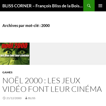
Recherche
BLISS CORNER – François Bliss de la Boissière is here
ALLER
MENU
AU
PRINCI
CONTENU
Archives par mot-clé : 2000
GAMES
NOËL 2000 : LES JEUX
VIDÉO FONT LEUR CINÉMA
21/12/2000
BLISS