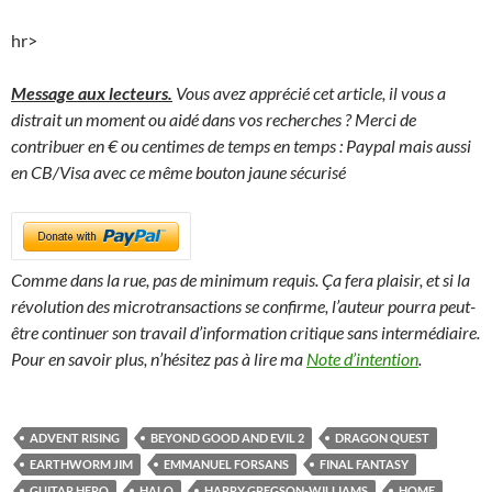
hr>
Message aux lecteurs.
Vous avez apprécié cet article, il vous a
distrait un moment ou aidé dans vos recherches ? Merci de
contribuer en € ou centimes de temps en temps : Paypal mais aussi
en CB/Visa avec ce même bouton jaune sécurisé
Comme dans la rue, pas de minimum requis. Ça fera plaisir, et si la
révolution des microtransactions se confirme, l’auteur pourra peut-
être continuer son travail d’information critique sans intermédiaire.
Pour en savoir plus, n’hésitez pas à lire ma
Note d’intention
.
ADVENT RISING
BEYOND GOOD AND EVIL 2
DRAGON QUEST
EARTHWORM JIM
EMMANUEL FORSANS
FINAL FANTASY
GUITAR HERO
HALO
HARRY GREGSON-WILLIAMS
HOME