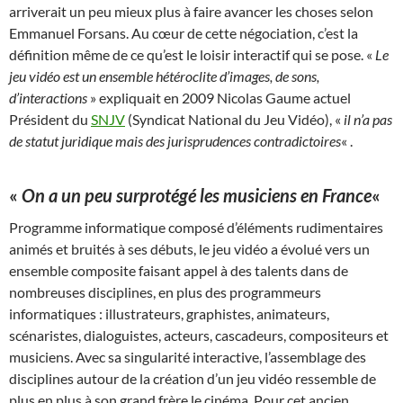
arriverait un peu mieux plus à faire avancer les choses selon
Emmanuel Forsans. Au cœur de cette négociation, c’est la
définition même de ce qu’est le loisir interactif qui se pose. «
Le
jeu vidéo est un ensemble hétéroclite d’images, de sons,
d’interactions
» expliquait en 2009 Nicolas Gaume actuel
Président du
SNJV
(Syndicat National du Jeu Vidéo), «
il n’a pas
de statut juridique mais des jurisprudences contradictoires
« .
«
On a un peu surprotégé les musiciens en France
«
Programme informatique composé d’éléments rudimentaires
animés et bruités à ses débuts, le jeu vidéo a évolué vers un
ensemble composite faisant appel à des talents dans de
nombreuses disciplines, en plus des programmeurs
informatiques : illustrateurs, graphistes, animateurs,
scénaristes, dialoguistes, acteurs, cascadeurs, compositeurs et
musiciens. Avec sa singularité interactive, l’assemblage des
disciplines autour de la création d’un jeu vidéo ressemble de
plus en plus à son grand frère le cinéma. Pour cet ancien