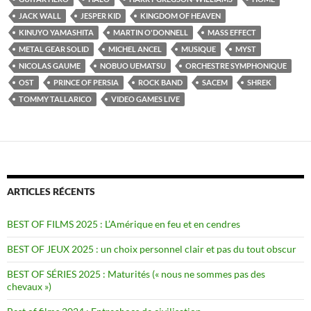
JACK WALL
JESPER KID
KINGDOM OF HEAVEN
KINUYO YAMASHITA
MARTIN O'DONNELL
MASS EFFECT
METAL GEAR SOLID
MICHEL ANCEL
MUSIQUE
MYST
NICOLAS GAUME
NOBUO UEMATSU
ORCHESTRE SYMPHONIQUE
OST
PRINCE OF PERSIA
ROCK BAND
SACEM
SHREK
TOMMY TALLARICO
VIDEO GAMES LIVE
ARTICLES RÉCENTS
BEST OF FILMS 2025 : L’Amérique en feu et en cendres
BEST OF JEUX 2025 : un choix personnel clair et pas du tout obscur
BEST OF SÉRIES 2025 : Maturités (« nous ne sommes pas des
chevaux »)