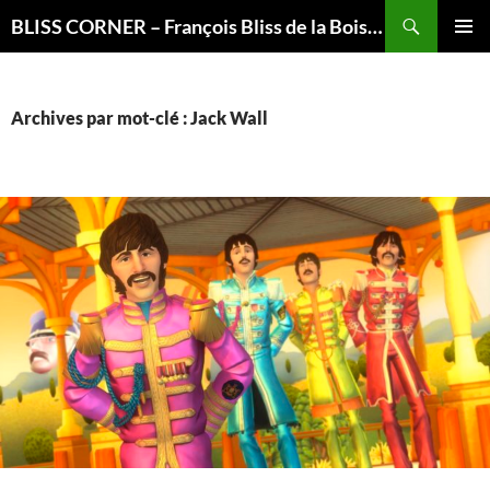
Recherche
BLISS CORNER – François Bliss de la Boissière is here
ALLER
MENU
AU
PRINCI
CONTENU
Archives par mot-clé : Jack Wall