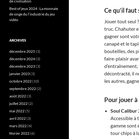
de civilisation
Best of jeux 2024 : La monnaie
Ce qu’il faut
de singe du l’industrie du jeu
vidéo
Jouer tout seul ?
truc. Chahuter e
gagner sont votre
ARCHIVES
canapé et le tapi
bouteilles, des 
décembre 2025
(3)
faire-plaisir ava
décembre 2024
(3)
d’entraînement, v
décembre 2023
(3)
décontracté, il n
janvier 2023
(3)
les autres, gagne
octobre 2022
(10)
septembre 2022
(2)
août 2022
(3)
Pour jouer 
juillet 2022
(2)
Soul Calibur
mai 2022
(5)
Accessible à 
avril 2022
(3)
gamme sont é
mars 2022
(4)
tour chips à l
février 2022
(6)