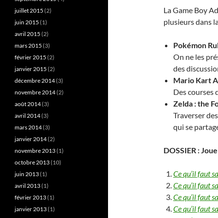
La Game Boy Adva
juillet 2015
(2)
plusieurs dans l
juin 2015
(1)
avril 2015
(2)
Pokémon Rub
mars 2015
(3)
On ne les pré
février 2015
(2)
des discussion
janvier 2015
(2)
Mario Kart 
décembre 2014
(3)
Des courses d
novembre 2014
(2)
Zelda : the 
août 2014
(3)
Traverser des
avril 2014
(3)
qui se parta
mars 2014
(3)
janvier 2014
(2)
DOSSIER : Joue
novembre 2013
(1)
octobre 2013
(10)
Ce qu’il faut
juin 2013
(1)
Ce qu’il faut s
avril 2013
(1)
Ce qu’il faut s
février 2013
(1)
Ce qu’il faut s
janvier 2013
(1)