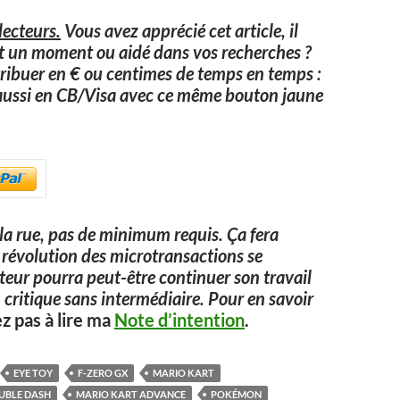
ecteurs.
Vous avez apprécié cet article, il
it un moment ou aidé dans vos recherches ?
ribuer en € ou centimes de temps en temps :
aussi en CB/Visa avec ce même bouton jaune
a rue, pas de minimum requis. Ça fera
 la révolution des microtransactions se
uteur pourra peut-être continuer son travail
 critique sans intermédiaire. Pour en savoir
ez pas à lire ma
Note d’intention
.
EYE TOY
F-ZERO GX
MARIO KART
UBLE DASH
MARIO KART ADVANCE
POKÉMON