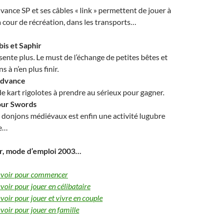
nce SP et ses câbles « link » permettent de jouer à
a cour de récréation, dans les transports…
is et Saphir
sente plus. Le must de l’échange de petites bêtes et
s à n’en plus finir.
Advance
e kart rigolotes à prendre au sérieux pour gagner.
Four Swords
 donjons médiévaux est enfin une activité lugubre
ge…
r, mode d’emploi 2003…
 savoir pour commencer
avoir pour jouer en célibataire
avoir pour jouer et vivre en couple
avoir pour jouer en famille