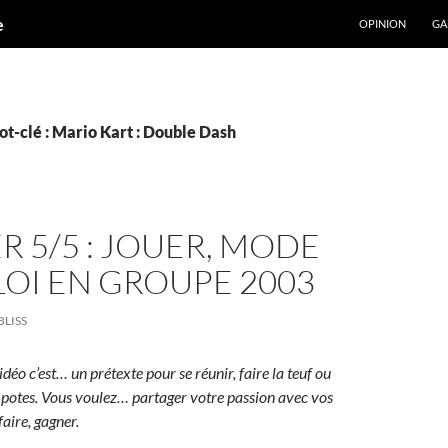
ALLER AU CONT
e
OPINION
GA
t-clé : Mario Kart : Double Dash
R 5/5 : JOUER, MODE
OI EN GROUPE 2003
BLISS
idéo c’est… un prétexte pour se réunir, faire la teuf ou
 potes.
Vous voulez… partager votre passion avec vos
faire, gagner.