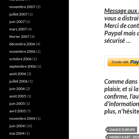
novembre 2007
(2)
Message aux l
juillet 2007
(1)
vous a distra
juin 2007
(1)
Merci de cont
mars 2007
(4)
Paypal mais 
février 2007
(4)
sécurisé
…
décembre 2006
(4)
novembre 2006
(1)
octobre 2006
(1)
septembre 2006
(1)
août 2006
(3)
Comme dans l
juillet 2006
(1)
plaisir, et si
juin 2006
(2)
confirme, l’a
août 2005
(1)
d’information
juin 2005
(1)
plus, n
‘hésit
avril 2005
(7)
novembre 2004
(1)
juin 2004
(10)
DANCE EUROPE
mai 2004
(1)
MARIO KART : DO