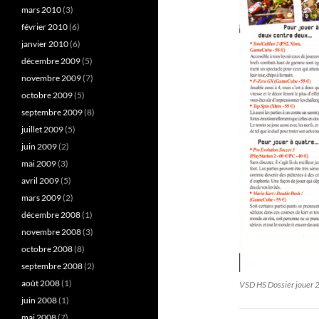
mars 2010
(3)
février 2010
(6)
janvier 2010
(6)
décembre 2009
(5)
novembre 2009
(7)
octobre 2009
(5)
septembre 2009
(8)
juillet 2009
(5)
juin 2009
(2)
mai 2009
(3)
avril 2009
(5)
mars 2009
(2)
décembre 2008
(1)
novembre 2008
(3)
octobre 2008
(8)
septembre 2008
(2)
août 2008
(1)
VSD HS Dossier jouer
juin 2008
(1)
mai 2008
(7)