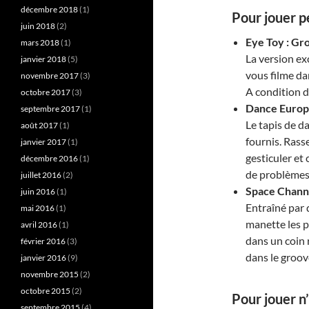
décembre 2018
(1)
Pour jouer p
juin 2018
(2)
Eye Toy : Gr
mars 2018
(1)
La version ex
janvier 2018
(5)
vous filme da
novembre 2017
(3)
A condition d
octobre 2017
(3)
Dance Europe
septembre 2017
(1)
Le tapis de d
août 2017
(1)
fournis. Rass
janvier 2017
(1)
gesticuler et
décembre 2016
(1)
de problèmes
juillet 2016
(2)
Space Channel
juin 2016
(1)
Entraîné par 
mai 2016
(1)
manette les p
avril 2016
(1)
dans un coin 
février 2016
(3)
dans le groove
janvier 2016
(9)
novembre 2015
(2)
octobre 2015
(2)
Pour jouer n
septembre 2015
(4)