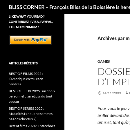
Recherche
BLISS CORNER – François Bliss de la Boissière is her
LIKE WHAT YOU READ ?
CONTRIBUEZ ! VISA, PAYPAL,
ETC. NO MINIMUM !
Archives par mo
GAMES
ARTICLES RÉCENTS
DOSSIE
BEST OF FILMS 2025 :
D’EMPL
L’Amérique en feu et en
cendres
BEST OF JEUX 2025 : un choix
14/11/2003
personnel clair et pas du tout
obscur
Pour vous le jeu v
BEST OF SÉRIES 2025 :
Maturités (« nous ne sommes
briller devant des
pas des chevaux »)
amis et, tant qu’à 
Best of films 2024 : Entrechocs