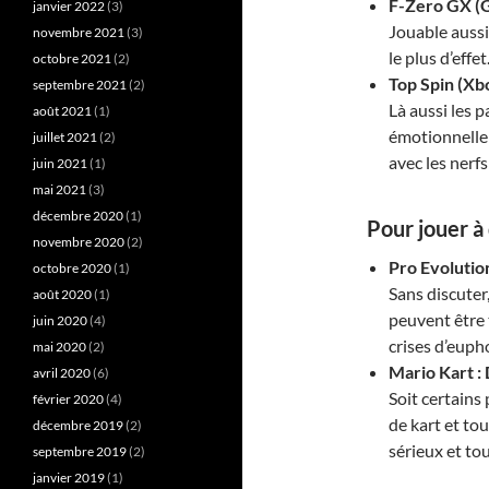
F-Zero GX 
janvier 2022
(3)
Jouable aussi 
novembre 2021
(3)
le plus d’effe
octobre 2021
(2)
Top Spin (Xb
septembre 2021
(2)
Là aussi les p
août 2021
(1)
émotionnellem
juillet 2021
(2)
avec les nerfs
juin 2021
(1)
mai 2021
(3)
décembre 2020
(1)
Pour jouer à
novembre 2020
(2)
Pro Evolutio
octobre 2020
(1)
Sans discuter,
août 2020
(1)
peuvent être 
juin 2020
(4)
crises d’euph
mai 2020
(2)
Mario Kart 
avril 2020
(6)
Soit certains
février 2020
(4)
de kart et to
décembre 2019
(2)
sérieux et to
septembre 2019
(2)
janvier 2019
(1)