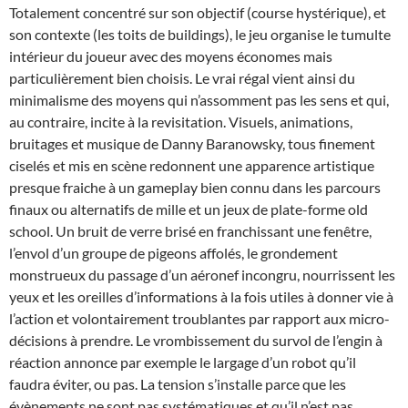
Totalement concentré sur son objectif (course hystérique), et
son contexte (les toits de buildings), le jeu organise le tumulte
intérieur du joueur avec des moyens économes mais
particulièrement bien choisis. Le vrai régal vient ainsi du
minimalisme des moyens qui n’assomment pas les sens et qui,
au contraire, incite à la revisitation. Visuels, animations,
bruitages et musique de Danny Baranowsky, tous finement
ciselés et mis en scène redonnent une apparence artistique
presque fraiche à un gameplay bien connu dans les parcours
finaux ou alternatifs de mille et un jeux de plate-forme old
school. Un bruit de verre brisé en franchissant une fenêtre,
l’envol d’un groupe de pigeons affolés, le grondement
monstrueux du passage d’un aéronef incongru, nourrissent les
yeux et les oreilles d’informations à la fois utiles à donner vie à
l’action et volontairement troublantes par rapport aux micro-
décisions à prendre. Le vrombissement du survol de l’engin à
réaction annonce par exemple le largage d’un robot qu’il
faudra éviter, ou pas. La tension s’installe parce que les
évènements ne sont pas systématiques et qu’il n’est pas