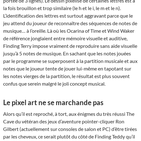
portée de 3 lignes). Le dessin pixélisé de certaines lettres est à
la fois brouillon et trop similaire (le h et le i, le m et le n).
L’identification des lettres est surtout aggravant parce que le
jeu attend du joueur de reconnaître des séquences de notes de
musique… à l’oreille. Là où les Ocarina of Time et Wind Waker
de référence jonglaient entre mémoire visuelle et auditive,
Finding Terry impose vraiment de reproduire sans aide visuelle
jusqu’à 5 notes de musique. En sachant que les notes jouées
par le programme se superposent à la partition musicale et aux
notes que le joueur tente de jouer lui-même en tapotant sur
les notes vierges de la partition, le résultat est plus souvent
confus que serein malgré le joli concept musical.
Le pixel art ne se marchande pas
Alors qu’il est reproché, à tort, aux énigmes du très réussi The
Cave du vétéran des jeux d’aventure pointer-cliquer Ron
Gilbert (actuellement sur consoles de salon et PC) d’être tirées
par les cheveux, ce serait plutôt du côté de Finding Teddy qu’il