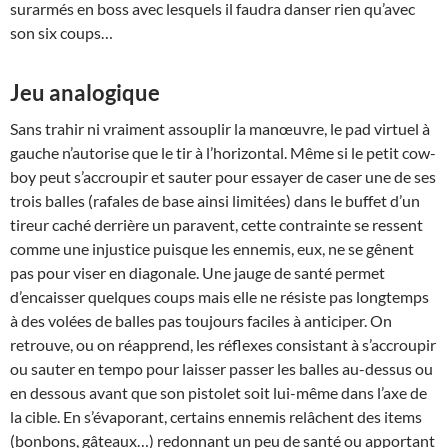
surarmés en boss avec lesquels il faudra danser rien qu’avec
son six coups…
Jeu analogique
Sans trahir ni vraiment assouplir la manœuvre, le pad virtuel à
gauche n’autorise que le tir à l’horizontal. Même si le petit cow-
boy peut s’accroupir et sauter pour essayer de caser une de ses
trois balles (rafales de base ainsi limitées) dans le buffet d’un
tireur caché derrière un paravent, cette contrainte se ressent
comme une injustice puisque les ennemis, eux, ne se gênent
pas pour viser en diagonale. Une jauge de santé permet
d’encaisser quelques coups mais elle ne résiste pas longtemps
à des volées de balles pas toujours faciles à anticiper. On
retrouve, ou on réapprend, les réflexes consistant à s’accroupir
ou sauter en tempo pour laisser passer les balles au-dessus ou
en dessous avant que son pistolet soit lui-même dans l’axe de
la cible. En s’évaporant, certains ennemis relâchent des items
(bonbons, gâteaux…) redonnant un peu de santé ou apportant