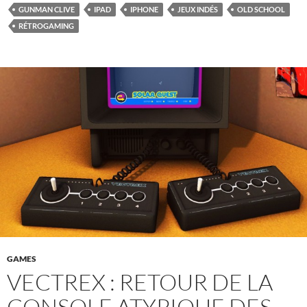
GUNMAN CLIVE
IPAD
IPHONE
JEUX INDÉS
OLD SCHOOL
RÉTROGAMING
GAMES
VECTREX : RETOUR DE LA
CONSOLE ATYPIQUE DES