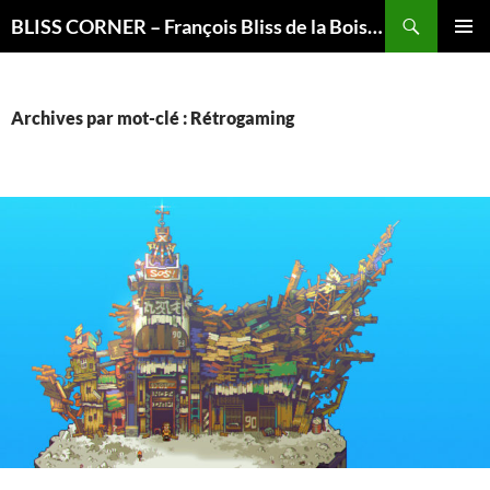
Recherche
BLISS CORNER – François Bliss de la Boissière is here
ALLER
MENU
AU
PRINCI
CONTENU
Archives par mot-clé : Rétrogaming