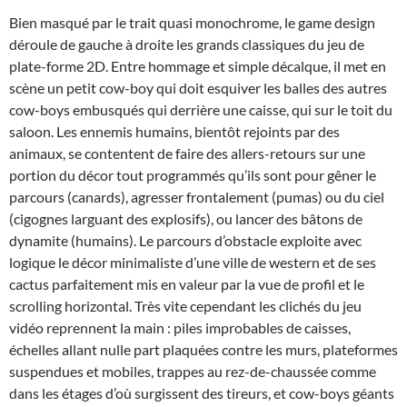
Bien masqué par le trait quasi monochrome, le game design
déroule de gauche à droite les grands classiques du jeu de
plate-forme 2D. Entre hommage et simple décalque, il met en
scène un petit cow-boy qui doit esquiver les balles des autres
cow-boys embusqués qui derrière une caisse, qui sur le toit du
saloon. Les ennemis humains, bientôt rejoints par des
animaux, se contentent de faire des allers-retours sur une
portion du décor tout programmés qu’ils sont pour gêner le
parcours (canards), agresser frontalement (pumas) ou du ciel
(cigognes larguant des explosifs), ou lancer des bâtons de
dynamite (humains). Le parcours d’obstacle exploite avec
logique le décor minimaliste d’une ville de western et de ses
cactus parfaitement mis en valeur par la vue de profil et le
scrolling horizontal. Très vite cependant les clichés du jeu
vidéo reprennent la main : piles improbables de caisses,
échelles allant nulle part plaquées contre les murs, plateformes
suspendues et mobiles, trappes au rez-de-chaussée comme
dans les étages d’où surgissent des tireurs, et cow-boys géants