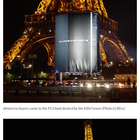
Almost no buyers came to the PS3 boat docked by the Eiffel tower (Photo (c) Bliss)