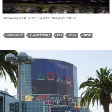
Xbox trolling live at PS3 2007 launch in Paris (photo (c) Bliss)
MICROSOFT
PLAYSTATION 3
PS3
SONY
XBOX