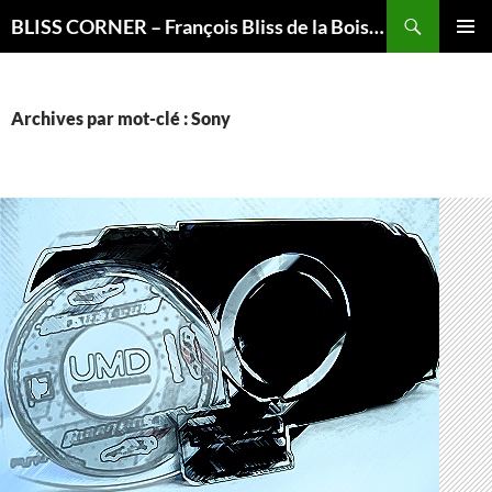
Recherche
BLISS CORNER – François Bliss de la Boissière is here
ALLER
MENU
AU
PRINCI
CONTENU
Archives par mot-clé : Sony