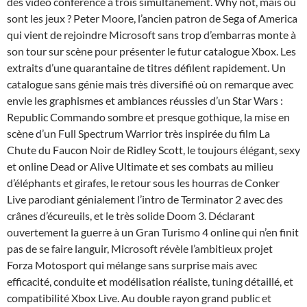
des vidéo conférence à trois simultanément. Why not, mais où
sont les jeux ? Peter Moore, l’ancien patron de Sega of America
qui vient de rejoindre Microsoft sans trop d’embarras monte à
son tour sur scène pour présenter le futur catalogue Xbox. Les
extraits d’une quarantaine de titres défilent rapidement. Un
catalogue sans génie mais très diversifié où on remarque avec
envie les graphismes et ambiances réussies d’un Star Wars :
Republic Commando sombre et presque gothique, la mise en
scène d’un Full Spectrum Warrior très inspirée du film La
Chute du Faucon Noir de Ridley Scott, le toujours élégant, sexy
et online Dead or Alive Ultimate et ses combats au milieu
d’éléphants et girafes, le retour sous les hourras de Conker
Live parodiant génialement l’intro de Terminator 2 avec des
crânes d’écureuils, et le très solide Doom 3. Déclarant
ouvertement la guerre à un Gran Turismo 4 online qui n’en finit
pas de se faire languir, Microsoft révèle l’ambitieux projet
Forza Motosport qui mélange sans surprise mais avec
efficacité, conduite et modélisation réaliste, tuning détaillé, et
compatibilité Xbox Live. Au double rayon grand public et