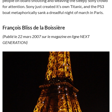
people on board shouting and weaving the sleepy Sony crowd
for attention. Sony just created it’s own Titanic, and the PS3
boat metaphorically sank a dreadful night of march in Paris.
François Bliss de la Boissière
(Publié le 22 mars 2007 sur le magazine en ligne NEXT
GENERATION)