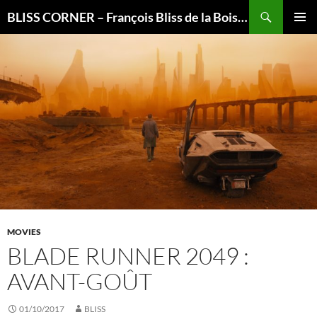
Recherche
BLISS CORNER – François Bliss de la Boissière is here
ALLER
MENU
AU
PRINCI
CONTENU
MOVIES
BLADE RUNNER 2049 :
AVANT-GOÛT
01/10/2017
BLISS