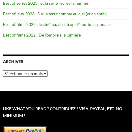
Best of séries 2023 : et la série recréa la femme
Best of jeux 2023 : Sur la terre comme au ciel (et en enfer)
Best of films 2023 : le cinéma, c’est trop d’émotions, punaise !
Best of films 2022 : De l’ombre à la lumière
ARCHIVES
Archives
LIKE WHAT YOU READ ? CONTRIBUEZ ! VISA, PAYPAL, ETC. NO
MINIMUM !