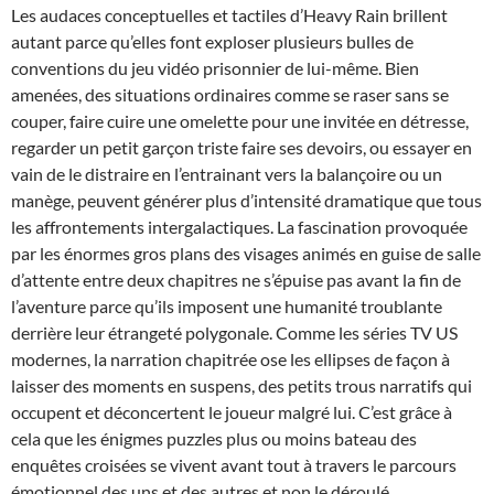
Les audaces conceptuelles et tactiles d’Heavy Rain brillent
autant parce qu’elles font exploser plusieurs bulles de
conventions du jeu vidéo prisonnier de lui-même. Bien
amenées, des situations ordinaires comme se raser sans se
couper, faire cuire une omelette pour une invitée en détresse,
regarder un petit garçon triste faire ses devoirs, ou essayer en
vain de le distraire en l’entrainant vers la balançoire ou un
manège, peuvent générer plus d’intensité dramatique que tous
les affrontements intergalactiques. La fascination provoquée
par les énormes gros plans des visages animés en guise de salle
d’attente entre deux chapitres ne s’épuise pas avant la fin de
l’aventure parce qu’ils imposent une humanité troublante
derrière leur étrangeté polygonale. Comme les séries TV US
modernes, la narration chapitrée ose les ellipses de façon à
laisser des moments en suspens, des petits trous narratifs qui
occupent et déconcertent le joueur malgré lui. C’est grâce à
cela que les énigmes puzzles plus ou moins bateau des
enquêtes croisées se vivent avant tout à travers le parcours
émotionnel des uns et des autres et non le déroulé