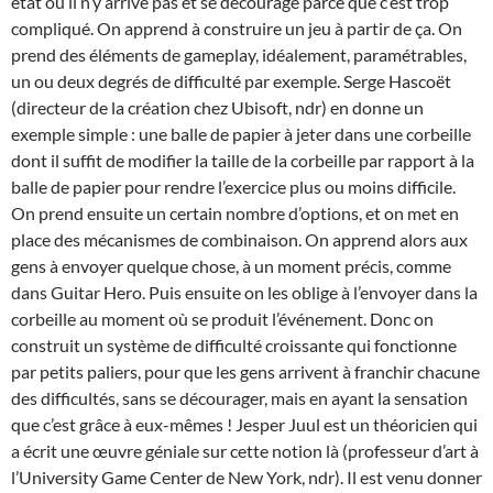
état où il n’y arrive pas et se décourage parce que c’est trop
compliqué. On apprend à construire un jeu à partir de ça. On
prend des éléments de gameplay, idéalement, paramétrables,
un ou deux degrés de difficulté par exemple. Serge Hascoët
(directeur de la création chez Ubisoft, ndr) en donne un
exemple simple : une balle de papier à jeter dans une corbeille
dont il suffit de modifier la taille de la corbeille par rapport à la
balle de papier pour rendre l’exercice plus ou moins difficile.
On prend ensuite un certain nombre d’options, et on met en
place des mécanismes de combinaison. On apprend alors aux
gens à envoyer quelque chose, à un moment précis, comme
dans Guitar Hero. Puis ensuite on les oblige à l’envoyer dans la
corbeille au moment où se produit l’événement. Donc on
construit un système de difficulté croissante qui fonctionne
par petits paliers, pour que les gens arrivent à franchir chacune
des difficultés, sans se décourager, mais en ayant la sensation
que c’est grâce à eux-mêmes ! Jesper Juul est un théoricien qui
a écrit une œuvre géniale sur cette notion là (professeur d’art à
l’University Game Center de New York, ndr). Il est venu donner