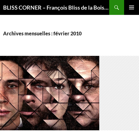
Recherche
BLISS CORNER – François Bliss de la Boissière is here
ALLER
MENU
AU
PRINCI
CONTENU
Archives mensuelles : février 2010