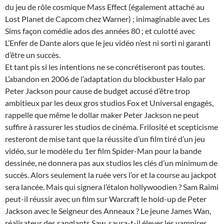
du jeu de rôle cosmique Mass Effect (également attaché au
Lost Planet de Capcom chez Warner) ; inimaginable avec Les
Sims façon comédie ados des années 80 ; et culotté avec
L’Enfer de Dante alors que le jeu vidéo n’est ni sorti ni garanti
d’être un succès.
Et tant pis si les intentions ne se concrétiseront pas toutes.
L’abandon en 2006 de l’adaptation du blockbuster Halo par
Peter Jackson pour cause de budget accusé d’être trop
ambitieux par les deux gros studios Fox et Universal engagés,
rappelle que même le dollar maker Peter Jackson ne peut
suffire à rassurer les studios de cinéma. Frilosité et scepticisme
resteront de mise tant que la réussite d’un film tiré d’un jeu
vidéo, sur le modèle du 1er film Spider-Man pour la bande
dessinée, ne donnera pas aux studios les clés d’un minimum de
succès. Alors seulement la ruée vers l’or et la course au jackpot
sera lancée. Mais qui signera l’étalon hollywoodien ? Sam Raimi
peut-il réussir avec un film sur Warcraft le hold-up de Peter
Jackson avec le Seigneur des Anneaux ? Le jeune James Wan,
réalisateur des sanglants Saw, saura-t-il élever les vampires