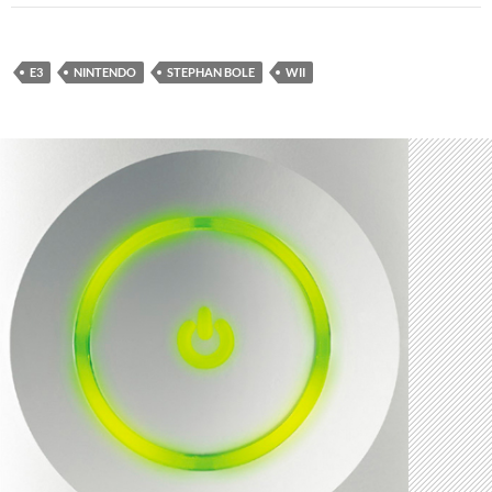
E3
NINTENDO
STEPHAN BOLE
WII