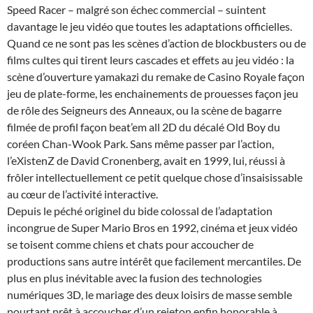
Speed Racer – malgré son échec commercial – suintent
davantage le jeu vidéo que toutes les adaptations officielles.
Quand ce ne sont pas les scènes d’action de blockbusters ou de
films cultes qui tirent leurs cascades et effets au jeu vidéo : la
scène d’ouverture yamakazi du remake de Casino Royale façon
jeu de plate-forme, les enchainements de prouesses façon jeu
de rôle des Seigneurs des Anneaux, ou la scène de bagarre
filmée de profil façon beat’em all 2D du décalé Old Boy du
coréen Chan-Wook Park. Sans même passer par l’action,
l’eXistenZ de David Cronenberg, avait en 1999, lui, réussi à
frôler intellectuellement ce petit quelque chose d’insaisissable
au cœur de l’activité interactive.
Depuis le péché originel du bide colossal de l’adaptation
incongrue de Super Mario Bros en 1992, cinéma et jeux vidéo
se toisent comme chiens et chats pour accoucher de
productions sans autre intérêt que facilement mercantiles. De
plus en plus inévitable avec la fusion des technologies
numériques 3D, le mariage des deux loisirs de masse semble
pourtant prêt à accoucher d’un rejeton enfin honorable à