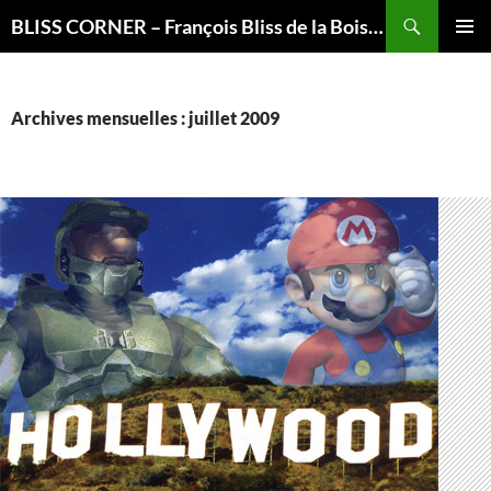
Recherche
BLISS CORNER – François Bliss de la Boissière is here
ALLER
MENU
AU
PRINCI
CONTENU
Archives mensuelles : juillet 2009