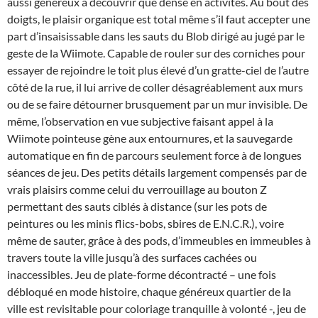
aussi généreux à découvrir que dense en activités. Au bout des
doigts, le plaisir organique est total même s’il faut accepter une
part d’insaisissable dans les sauts du Blob dirigé au jugé par le
geste de la Wiimote. Capable de rouler sur des corniches pour
essayer de rejoindre le toit plus élevé d’un gratte-ciel de l’autre
côté de la rue, il lui arrive de coller désagréablement aux murs
ou de se faire détourner brusquement par un mur invisible. De
même, l’observation en vue subjective faisant appel à la
Wiimote pointeuse gène aux entournures, et la sauvegarde
automatique en fin de parcours seulement force à de longues
séances de jeu. Des petits détails largement compensés par de
vrais plaisirs comme celui du verrouillage au bouton Z
permettant des sauts ciblés à distance (sur les pots de
peintures ou les minis flics-bobs, sbires de E.N.C.R.), voire
même de sauter, grâce à des pods, d’immeubles en immeubles à
travers toute la ville jusqu’à des surfaces cachées ou
inaccessibles. Jeu de plate-forme décontracté – une fois
débloqué en mode histoire, chaque généreux quartier de la
ville est revisitable pour coloriage tranquille à volonté -, jeu de