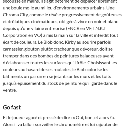
secousse en mains, il s’agit bêtement de déplacer librement
une boule molle au milieu d’environnements urbains. Une
Chroma City, comme le révèle progressivement de goûteuses
et drôlatiques cinématiques, obligée à vivre en noir et blanc
depuis qu’une vilaine entreprise (ENCR en VF, I.N.K.T
Corporation en VO) a mis la main sur la ville et interdit tout
écart de couleurs. Le Blob donc, Kirby au sourire parfois
carnassier, glouton plutôt cracheur que dévoreur, doit se
tremper dans des bombes de peintures baladeuses avant
d’éclabousser toutes les surfaces qu’il frôle. Choisissant les
couleurs au hasard de ses roulades, le Blob colorise les
bâtiments un par un en se jetant sur les murs et les toits
jusqu’à épuisement du stock de peinture qu’il garde dans le
ventre.
Go fast
Et le joueur agacé et pressé de dire : « Oui, bon, et alors ? ».
Alors il va falloir surveiller le chronomètre et lui rajouter de