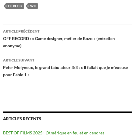
DE BLOB
WII
Navigation
ARTICLE PRÉCÉDENT
des
OFF RECORD : « Game designer, métier de Bozo » (entretien
anonyme)
articles
ARTICLE SUIVANT
Peter Molyneux, le grand fabulateur 3/3 : « Il fallait que je m’excuse
pour Fable 1 »
ARTICLES RÉCENTS
BEST OF FILMS 2025 : L’Amérique en feu et en cendres