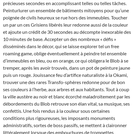
précieuses secondes en accomplissant telles ou telles tâches.
Peinturlurer un ensemble de bâtiments mitoyens pour qu’une
poignée de civils heureux se rue hors des immeubles. Toucher
un par un ces Grisiens libérés leur redonne aussi de la couleur
et ajoute un crédit de 30 secondes au décompte inexorable des
10 minutes de base. Accepter un des nombreux « défis »
disséminés dans le décor, qui se laisse explorer tel un free
roaming game, oblige éventuellement à peindre tel ensemble
d’immeubles en bleu, ou en orange, ce qui obligera le Blob à se
tremper, après les avoir trouvés, dans un pot de peinture jaune
puis un rouge. Jouissance feu d’artifice naturaliste à la Okami,
trouver une des rares Transfo-sphères redonne pour de bon
ses couleurs à l’herbe, aux arbres et aux habitants. Tout à coup
la ville austère au noir et blanc écorché maladroitement par les
débordements du Blob retrouve son élan vital, sa musique, ses
confettis. Une fois rendus à la couleur sous certaines
conditions plus rigoureuses, les imposants monuments
administratifs, sortes de boss passifs, se mettent à claironner
littéralement lorsque des embouchures de trompettes