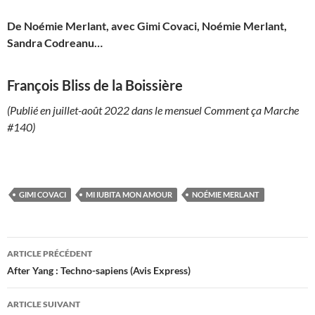
De Noémie Merlant, avec Gimi Covaci, Noémie Merlant,
Sandra Codreanu…
François Bliss de la Boissière
(Publié en juillet-août 2022 dans le mensuel Comment ça Marche
#140)
GIMI COVACI
MI IUBITA MON AMOUR
NOÉMIE MERLANT
Navigation
ARTICLE PRÉCÉDENT
des
After Yang : Techno-sapiens (Avis Express)
articles
ARTICLE SUIVANT