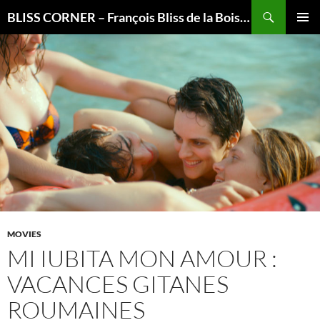
Recherche
BLISS CORNER – François Bliss de la Boissière is here
ALLER
MENU
AU
PRINCI
CONTENU
MOVIES
MI IUBITA MON AMOUR :
VACANCES GITANES
ROUMAINES