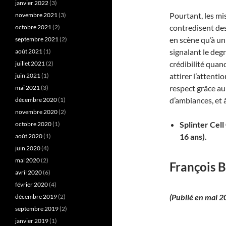
janvier 2022
(3)
Pourtant, les mi
novembre 2021
(3)
contredisent des
octobre 2021
(2)
en scène qu’à un
septembre 2021
(2)
signalant le deg
août 2021
(1)
crédibilité quan
juillet 2021
(2)
attirer l’attent
juin 2021
(1)
respect grâce au
mai 2021
(3)
d’ambiances, et 
décembre 2020
(1)
novembre 2020
(2)
Splinter Cel
octobre 2020
(1)
16 ans).
août 2020
(1)
juin 2020
(4)
mai 2020
(2)
François B
avril 2020
(6)
février 2020
(4)
(Publié en mai 2
décembre 2019
(2)
septembre 2019
(2)
janvier 2019
(1)