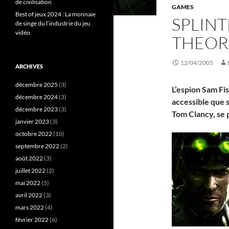
de civilisation
GAMES
Best of jeux 2024 : La monnaie
SPLINT
de singe du l’industrie du jeu
vidéo
THEORY
12/04/2005
ARCHIVES
décembre 2025
(3)
L’espion Sam Fis
décembre 2024
(3)
accessible que s
décembre 2023
(3)
Tom Clancy, se 
janvier 2023
(3)
octobre 2022
(10)
septembre 2022
(2)
août 2022
(3)
juillet 2022
(2)
mai 2022
(5)
avril 2022
(3)
mars 2022
(4)
février 2022
(6)