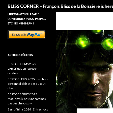
Recherche
BLISS CORNER – François Bliss de la Boissière is her
LIKE WHAT YOU READ ?
CONTRIBUEZ ! VISA, PAYPAL,
ETC. NO MINIMUM !
ARTICLES RÉCENTS
BEST OF FILMS 2025 :
L’Amérique en feu et en
cendres
BEST OF JEUX 2025 : un choix
personnel clair et pas du tout
obscur
BEST OF SÉRIES 2025 :
Maturités (« nous ne sommes
pas des chevaux »)
Best of films 2024 : Entrechocs