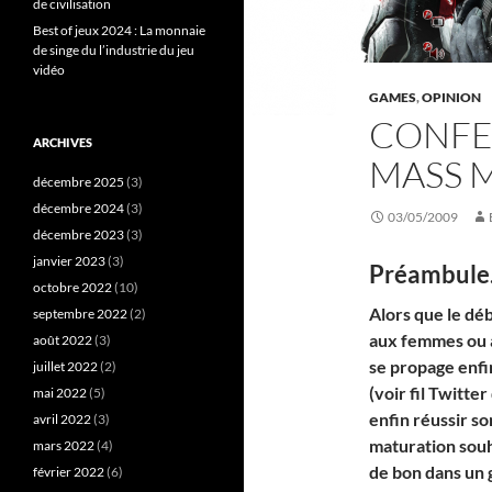
de civilisation
Best of jeux 2024 : La monnaie
de singe du l’industrie du jeu
vidéo
GAMES
,
OPINION
CONFES
ARCHIVES
MASS 
décembre 2025
(3)
décembre 2024
(3)
03/05/2009
décembre 2023
(3)
janvier 2023
(3)
Préambule
octobre 2022
(10)
Alors que le déb
septembre 2022
(2)
aux femmes ou au
août 2022
(3)
se propage enfi
juillet 2022
(2)
(voir fil Twitter
mai 2022
(5)
enfin réussir s
avril 2022
(3)
maturation souh
mars 2022
(4)
de bon dans un 
février 2022
(6)