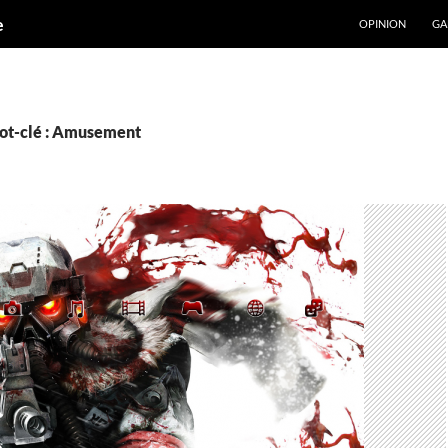
ALLER AU CONT
e
OPINION
GA
ot-clé : Amusement