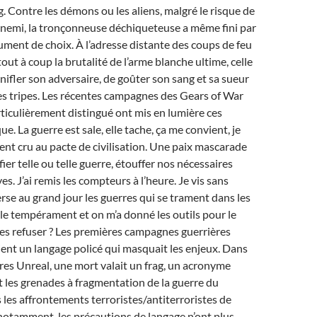
g. Contre les démons ou les aliens, malgré le risque de
nnemi, la tronçonneuse déchiqueteuse a même fini par
ument de choix. À l’adresse distante des coups de feu
 tout à coup la brutalité de l’arme blanche ultime, celle
nifler son adversaire, de goûter son sang et sa sueur
es tripes. Les récentes campagnes des Gears of War
rticulièrement distingué ont mis en lumière ces
e. La guerre est sale, elle tache, ça me convient, je
ment cru au pacte de civilisation. Une paix mascarade
ier telle ou telle guerre, étouffer nos nécessaires
es. J’ai remis les compteurs à l’heure. Je vis sans
rse au grand jour les guerres qui se trament dans les
i le tempérament et on m’a donné les outils pour le
les refuser ? Les premières campagnes guerrières
aient un langage policé qui masquait les enjeux. Dans
res Unreal, une mort valait un frag, un acronyme
 les grenades à fragmentation de la guerre du
les affrontements terroristes/antiterroristes de
notamment, les précautions de langage n’ont plus