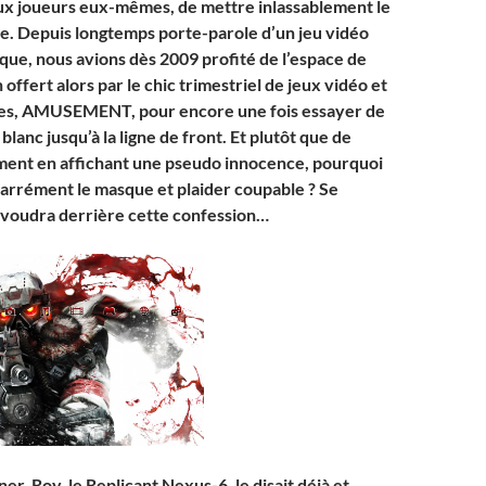
 aux joueurs eux-mêmes, de mettre inlassablement le
ble. Depuis longtemps porte-parole d’un jeu vidéo
tique, nous avions dès 2009 profité de l’espace de
 offert alors par le chic trimestriel de jeux vidéo et
ses, AMUSEMENT, pour encore une fois essayer de
 blanc jusqu’à la ligne de front. Et plutôt que de
ment en affichant une pseudo innocence, pourquoi
arrément le masque et plaider coupable ? Se
 voudra derrière cette confession…
r, Roy, le Replicant Nexus-6, le disait déjà et