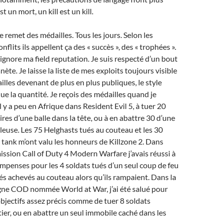
t un mort, un kill est un kill.
remet des médailles. Tous les jours. Selon les
onflits ils appellent ça des « succès », des « trophées ».
ignore ma field reputation. Je suis respecté d’un bout
anète. Je laisse la liste de mes exploits toujours visible
ailles devenant de plus en plus publiques, le style
e la quantité. Je reçois des médailles quand je
 y a peu en Afrique dans Resident Evil 5, à tuer 20
res d’une balle dans la tête, ou à en abattre 30 d’une
illeuse. Les 75 Helghasts tués au couteau et les 30
 tank m’ont valu les honneurs de Killzone 2. Dans
 mission Call of Duty 4 Modern Warfare j’avais réussi à
mpenses pour les 4 soldats tués d’un seul coup de feu
sés achevés au couteau alors qu’ils rampaient. Dans la
ne COD nommée World at War, j’ai été salué pour
 objectifs assez précis comme de tuer 8 soldats
ier, ou en abattre un seul immobile caché dans les