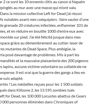
r 2 ce sont les 10 ennemis rôtis au canon à Napalm
 épinglés au mur avec une masse qui m’ont valu
ans la mission collective Left for Dead j’ai réussi
ifs notables avant mes coéquipiers : faire sauter d’une
 de grenade 20 créatures infectées, enflammer 101 de
s, et en réduire en bouillie 1000 d’entre eux avec
montée sur pied. J’ai été félicité jusque dans mes
’espace grâce au démembrement au cutter-laser de
res mutantes de Dead Space. Plus ambigüe, la
m’a posé davantage de problèmes. Mis à part les
mandités et la mauvaise plaisanterie des 200 pigeons
s lapins, aucune victime volontaire ou collatérale ne
mpense. Il est vrai que la guerre des gangs a lieu en
 me suis adapté.
ertés ? Les médailles reçues pour les 1 500 soldats
ués dans Killzone 2, les 53 595 zombies tués
eft for Dead, les 100 000 Locustes abattus de Gears
 10 000 personnes éliminées dans Chroniques of