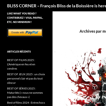
Recherche
BLISS CORNER – François Bliss de la Boissière is her
LIKE WHAT YOU READ ?
CONTRIBUEZ ! VISA, PAYPAL,
ETC. NO MINIMUM !
Archives par m
ARTICLES RÉCENTS
BEST OF FILMS 2025 :
L’Amérique en feu et en
cendres
BEST OF JEUX 2025 : un choix
personnel clair et pas du tout
obscur
BEST OF SÉRIES 2025 :
Maturités (« nous ne sommes
pas des chevaux »)
Best of films 2024 : Entrechocs