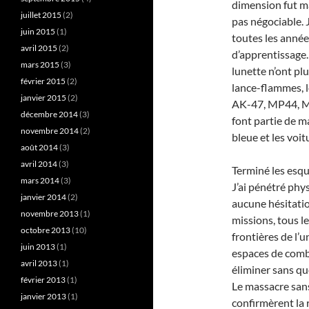
dimension fut ma
juillet 2015
(2)
pas négociable. J
juin 2015
(1)
toutes les anné
avril 2015
(2)
d’apprentissage.
mars 2015
(3)
lunette n’ont plu
février 2015
(2)
lance-flammes, le
janvier 2015
(2)
AK-47, MP44, Mi
décembre 2014
(3)
font partie de ma
novembre 2014
(2)
bleue et les voi
août 2014
(3)
avril 2014
(3)
Terminé les esqui
mars 2014
(3)
J’ai pénétré phy
janvier 2014
(2)
aucune hésitatio
novembre 2013
(1)
missions, tous l
octobre 2013
(10)
frontières de l’
juin 2013
(1)
espaces de comba
avril 2013
(1)
éliminer sans qu
février 2013
(1)
Le massacre san
janvier 2013
(1)
confirmèrent la 