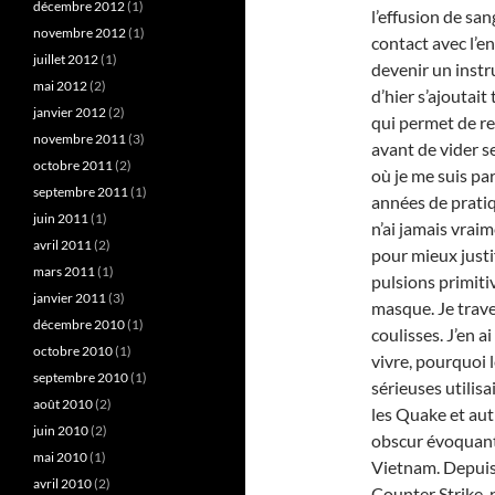
décembre 2012
(1)
l’effusion de san
novembre 2012
(1)
contact avec l’e
juillet 2012
(1)
devenir un instr
mai 2012
(2)
d’hier s’ajoutait
janvier 2012
(2)
qui permet de re
novembre 2011
(3)
avant de vider s
octobre 2011
(2)
où je me suis pa
septembre 2011
(1)
années de pratiqu
juin 2011
(1)
n’ai jamais vrai
avril 2011
(2)
pour mieux justif
mars 2011
(1)
pulsions primitiv
janvier 2011
(3)
masque. Je trave
décembre 2010
(1)
coulisses. J’en a
octobre 2010
(1)
vivre, pourquoi 
septembre 2010
(1)
sérieuses utilis
août 2010
(2)
les Quake et aut
juin 2010
(2)
obscur évoquant
mai 2010
(1)
Vietnam. Depuis 
avril 2010
(2)
Counter Strike, 