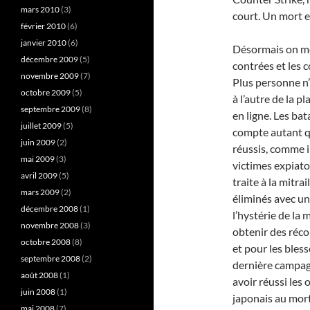
mars 2010
(3)
court. Un mort es
février 2010
(6)
janvier 2010
(6)
Désormais on me 
décembre 2009
(5)
contrées et les c
novembre 2009
(7)
Plus personne n’
octobre 2009
(5)
à l’autre de la pl
septembre 2009
(8)
en ligne. Les bat
juillet 2009
(5)
compte autant qu
juin 2009
(2)
réussis, comme il
mai 2009
(3)
victimes expiatoi
avril 2009
(5)
traite à la mitra
mars 2009
(2)
éliminés avec un
décembre 2008
(1)
l’hystérie de la
novembre 2008
(3)
obtenir des réco
octobre 2008
(8)
et pour les bles
septembre 2008
(2)
dernière campag
août 2008
(1)
avoir réussi les
juin 2008
(1)
japonais au mort
mai 2008
(7)