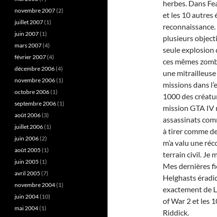
herbes. Dans Fea
novembre 2007
(2)
et les 10 autres
juillet 2007
(1)
reconnaissance. D
juin 2007
(1)
plusieurs object
mars 2007
(4)
seule explosion
février 2007
(4)
ces mêmes zombie
décembre 2006
(4)
une mitrailleuse 
novembre 2006
(1)
missions dans l
octobre 2006
(1)
1000 des créatu
septembre 2006
(1)
mission GTA IV 
août 2006
(3)
assassinats com
juillet 2006
(1)
à tirer comme de
juin 2006
(2)
m’a valu une réco
août 2005
(1)
terrain civil. Je
juin 2005
(1)
Mes dernières fi
avril 2005
(7)
Helghasts éradiq
novembre 2004
(1)
exactement de L
juin 2004
(10)
of War 2 et les
mai 2004
(1)
Riddick.