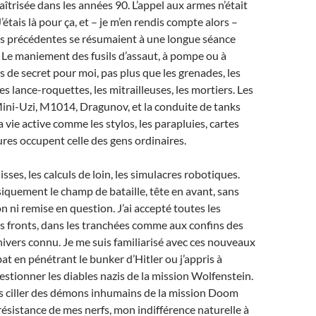
îtrisée dans les années 90. L’appel aux armes n’était
’étais là pour ça, et – je m’en rendis compte alors –
es précédentes se résumaient à une longue séance
 Le maniement des fusils d’assaut, à pompe ou à
s de secret pour moi, pas plus que les grenades, les
s lance-roquettes, les mitrailleuses, les mortiers. Les
ni-Uzi, M1014, Dragunov, et la conduite de tanks
 vie active comme les stylos, les parapluies, cartes
tures occupent celle des gens ordinaires.
sses, les calculs de loin, les simulacres robotiques.
siquement le champ de bataille, tête en avant, sans
n ni remise en question. J’ai accepté toutes les
es fronts, dans les tranchées comme aux confins des
univers connu. Je me suis familiarisé avec ces nouveaux
t en pénétrant le bunker d’Hitler ou j’appris à
estionner les diables nazis de la mission Wolfenstein.
s ciller des démons inhumains de la mission Doom
résistance de mes nerfs, mon indifférence naturelle à