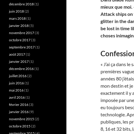
décembre 2018
(1)
mieux que moi. 
juin 2018
(2)
Attack ships on
mars 2018
(1)
glitter in the d
janvier 2018
(5)
be lost in time li
novembre 2017
(3)
choses inimagi
octobre 2017
(3)
septembre 2017
(1)
Confession
août 2017
(1)
janvier 2017
(1)
« J’ai ça dans l
décembre 2016
(1)
premières vagues
juillet 2016
(2)
années 80 j’étais
juin 2016
(1)
mon destin et je 
mai 2016
(1)
exactement il y 
avril 2016
(1)
imposée par une
février 2016
(3)
eu toujours besoi
janvier 2016
(9)
technologie. Apr
novembre 2015
(2)
publiques, les 
octobre 2015
(2)
8, 16 et 32 bits,
septembre 2015
(4)