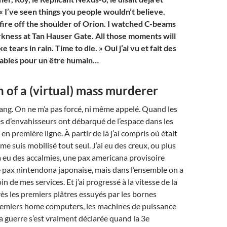
« I’ve seen things you people wouldn’t believe.
 fire off the shoulder of Orion. I watched C-beams
arkness at Tan Hauser Gate. All those moments will
ke tears in rain. Time to die. » Oui j’ai vu et fait des
nables pour un être humain…
 of a (virtual) mass murderer
e sang. On ne m’a pas forcé, ni même appelé. Quand les
 d’envahisseurs ont débarqué de l’espace dans les
 en première ligne. À partir de là j’ai compris où était
me suis mobilisé tout seul. J’ai eu des creux, ou plus
a eu des accalmies, une pax americana provisoire
 pax nintendona japonaise, mais dans l’ensemble on a
n de mes services. Et j’ai progressé à la vitesse de la
ès les premiers plâtres essuyés par les bornes
premiers home computers, les machines de puissance
 la guerre s’est vraiment déclarée quand la 3e