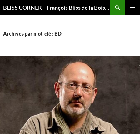
Recherche
BLISS CORNER – François Bliss de la Boissière is here
ALLER
MENU
AU
PRINCI
CONTENU
Archives par mot-clé : BD