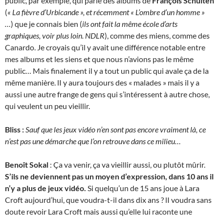
public, par exemple, qui parle des albums de
François Schuiten
(
« La fièvre d’Urbicande », et récemment « L’ombre d’un homme »
…
) que je connais bien (
ils ont fait la même école d’arts
graphiques, voir plus loin. NDLR
), comme des miens, comme des
Canardo. Je croyais qu’il y avait une différence notable entre
mes albums et les siens et que nous n’avions pas le même
public… Mais finalement il y a tout un public qui avale ça de la
même manière. lI y aura toujours des « malades » mais il y a
aussi une autre frange de gens qui s’intéressent à autre chose,
qui veulent un peu vieillir.
Bliss :
Sauf que les jeux vidéo n’en sont pas encore vraiment là, ce
n’est pas une démarche que l’on retrouve dans ce milieu…
Benoît Sokal
: Ça va venir, ça va vieillir aussi, ou plutôt mûrir.
S’ils ne deviennent pas un moyen d’expression, dans 10 ans il
n’y a plus de jeux vidéo.
Si quelqu’un de 15 ans joue à Lara
Croft aujourd’hui, que voudra-t-il dans dix ans ? lI voudra sans
doute revoir Lara Croft mais aussi qu’elle lui raconte une