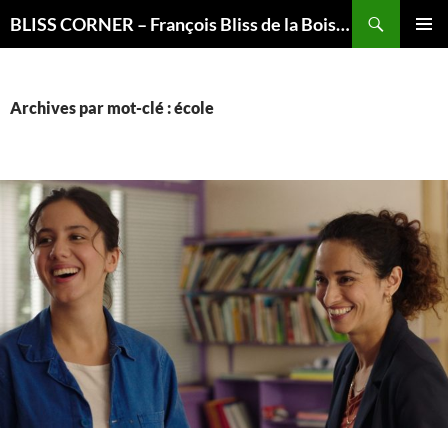
Recherche
BLISS CORNER – François Bliss de la Boissière is here
ALLER
MENU
AU
PRINCI
CONTENU
Archives par mot-clé : école