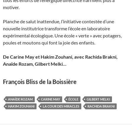
tous les efforts de l’énergique directrice n’arrivent plus à
motiver.
Planche de salut inattendue, l’initiative contestée d’une
nouvelle institutrice transforme l’école en laboratoire
expérimental écologique. Une école « verte » avec potagers,
poules et moutons qui font la joie des enfants.
De Carine May et Hakim Zouhani, avec Rachida Brakni,
Anaïde Rozam, Gilbert Melki…
François Bliss de la Boissière
ANAÏDE ROZAM
CARINE MAY
ÉCOLE
GILBERT MELKI
HAKIM ZOUHANI
LA COUR DES MIRACLES
RACHIDA BRAKNI