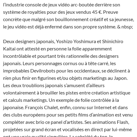
l’industrie console de jeux vidéo arc-boutée derrière son
système de royalties pour des jeux vendus 45 €. Preuve
concrète que malgré son bouillonnement créatif et sa jeunesse,
le jeu vidéo est déjà enfermé dans son propre système. & nbsp;
Deux designers japonais, Yoshizo Yoshimura et Shinichiro
Kaitai ont attesté en personne la folie apparemment
incontrôlable et pourtant très rationnelle des designers
japonais. Leurs personnages cornus ou à tête carré, les
improbables Devilrobots pour les occidentaux, se déclinent à
n’en plus finir en figurines et/ou objets marketings au Japon.
Les deux troublions japonais s’amusent d’ailleurs
volontairement à brouiller les pistes entre création artistique
et calculs marketings. Un exemple de folie contrôlée à la
japonaise. François Chalet, enfin, connu sur Internet et dans
des clubs européens pour ses petits films d’animation est venu
compléter avec brio ce panel d’artistes. Ses animations Flash,
projetées sur grand écran et vocalisées en direct par lui-même
ont une vraie qualité singulière. La sobriété du ton, le