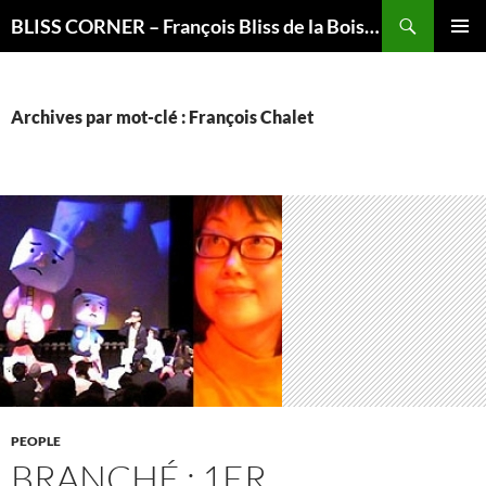
Recherche
BLISS CORNER – François Bliss de la Boissière is here
ALLER
MENU
AU
PRINCI
CONTENU
Archives par mot-clé : François Chalet
PEOPLE
BRANCHÉ : 1ER