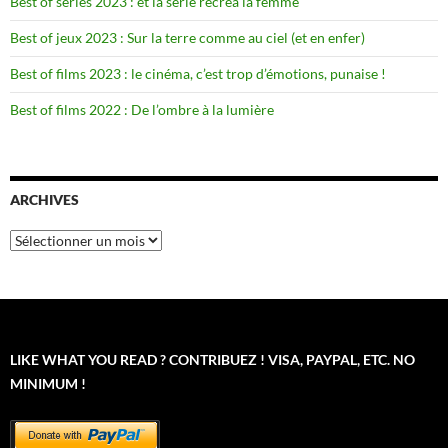
Best of séries 2023 : et la série recréa la femme
Best of jeux 2023 : Sur la terre comme au ciel (et en enfer)
Best of films 2023 : le cinéma, c’est trop d’émotions, punaise !
Best of films 2022 : De l’ombre à la lumière
ARCHIVES
Archives
LIKE WHAT YOU READ ? CONTRIBUEZ ! VISA, PAYPAL, ETC. NO
MINIMUM !