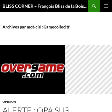
Recherche
BLISS CORNER – François Bliss de la Boissière is here
ALLER
MENU
AU
PRINCI
CONTENU
Archives par mot-clé : Gamecollecitf
OPINION
ALERTE : OPA SUR