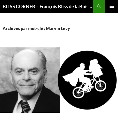
Recherche
BLISS CORNER – François Bliss de la Boissière is here
ALLER
MENU
AU
PRINCI
CONTENU
Archives par mot-clé : Marvin Levy