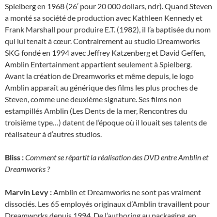
Spielberg en 1968 (26′ pour 20 000 dollars, ndr). Quand Steven
a monté sa société de production avec Kathleen Kennedy et
Frank Marshall pour produire E.T. (1982), il l’a baptisée du nom
qui lui tenait à cœur. Contrairement au studio Dreamworks
SKG fondé en 1994 avec Jeffrey Katzenberg et David Geffen,
Amblin Entertainment appartient seulement à Spielberg.
Avant la création de Dreamworks et même depuis, le logo
Amblin apparaît au générique des films les plus proches de
Steven, comme une deuxième signature. Ses films non
estampillés Amblin (Les Dents de la mer, Rencontres du
troisième type…) datent de l’époque où il louait ses talents de
réalisateur à d’autres studios.
Bliss :
Comment se répartit la réalisation des DVD entre Amblin et
Dreamworks ?
Marvin Levy :
Amblin et Dreamworks ne sont pas vraiment
dissociés. Les 65 employés originaux d’Amblin travaillent pour
Dreamworks depuis 1994. De l’authoring au packaging, en