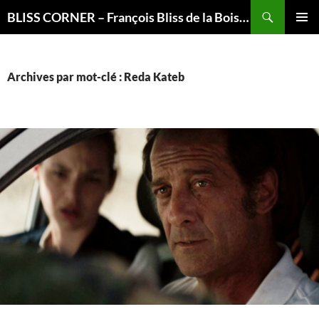
Recherche
BLISS CORNER – François Bliss de la Boissière is here
ALLER
MENU
AU
PRINCI
CONTENU
Archives par mot-clé : Reda Kateb