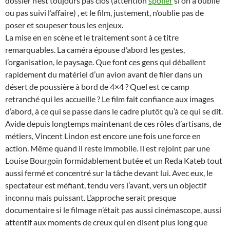
dossier n’est toujours pas clos (attention
spoiler
si on a oublié
ou pas suivi l’affaire) , et le film, justement, n’oublie pas de
poser et soupeser tous les enjeux.
La mise en en scène et le traitement sont à ce titre
remarquables. La caméra épouse d’abord les gestes,
l’organisation, le paysage. Que font ces gens qui déballent
rapidement du matériel d’un avion avant de filer dans un
désert de poussière à bord de 4×4 ? Quel est ce camp
retranché qui les accueille ? Le film fait confiance aux images
d’abord, à ce qui se passe dans le cadre plutôt qu’à ce qui se dit.
Avide depuis longtemps maintenant de ces rôles d’artisans, de
métiers, Vincent Lindon est encore une fois une force en
action. Même quand il reste immobile. Il est rejoint par une
Louise Bourgoin formidablement butée et un Reda Kateb tout
aussi fermé et concentré sur la tâche devant lui. Avec eux, le
spectateur est méfiant, tendu vers l’avant, vers un objectif
inconnu mais puissant. L’approche serait presque
documentaire si le filmage n’était pas aussi cinémascope, aussi
attentif aux moments de creux qui en disent plus long que